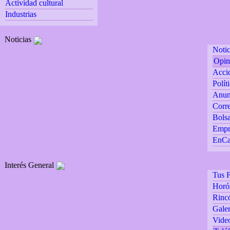
Actividad cultural
Industrias
Noticias
Notic
Opin
Accid
Polít
Anun
Corre
Bolsa
Empr
EnCa
Interés General
Tus F
Horó
Rincó
Galer
Vide