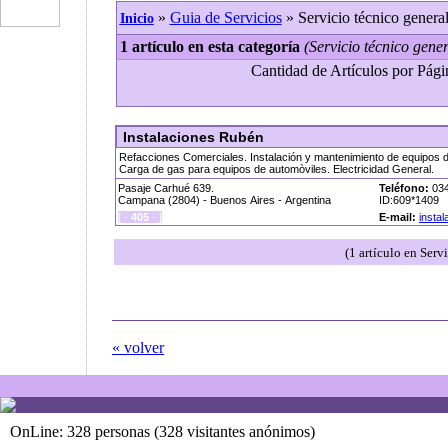
»
Guia de Servicios
» Servicio técnico genera
Inicio
1 artículo en esta categoría
(Servicio técnico gener
Cantidad de Artículos por Págin
Instalaciones Rubén
Refacciones Comerciales. Instalación y mantenimiento de equipos d
Carga de gas para equipos de automòviles. Electricidad General.
Pasaje Carhué 639.
Teléfono:
034
Campana (2804) - Buenos Aires - Argentina
ID:609*1409
[ ·
405
· ]
E-mail:
insta
(1 artículo en Serv
« volver
OnLine: 328 personas (328 visitantes anónimos)