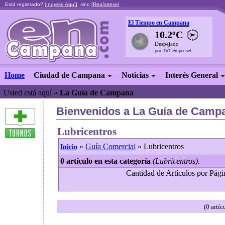
Está registrado? [
Ingrese Aquí
], sino [
Regístrese
]
El Tiempo en Campana
10.2ºC
Despejado
por TuTiempo.net
Home
Ciudad de Campana
Noticias
Interés General
Usted está aquí »
La Guía de Campana
Bienvenidos a La Guía de Campa
Lubricentros
»
Guía Comercial
» Lubricentros
Inicio
0 artículo en esta categoría
(Lubricentros)
.
Cantidad de Artículos por Págin
(0 artí