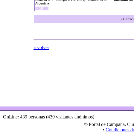
Argentina
[ ·
164
· ]
(1 artí
« volver
OnLine: 439 personas (439 visitantes anónimos)
© Portal de Campana, Ciu
•
Condiciones d