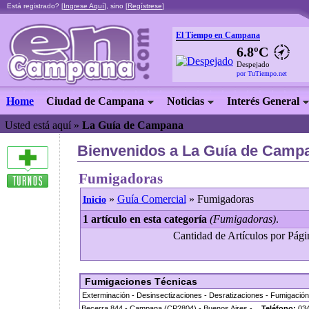
Está registrado? [
Ingrese Aquí
], sino [
Regístrese
]
El Tiempo en Campana
6.8ºC
Despejado
por TuTiempo.net
Home
Ciudad de Campana
Noticias
Interés General
Usted está aquí »
La Guía de Campana
Bienvenidos a La Guía de Camp
Fumigadoras
»
Guía Comercial
» Fumigadoras
Inicio
1 artículo en esta categoría
(Fumigadoras)
.
Cantidad de Artículos por Págin
Fumigaciones Técnicas
Exterminación - Desinsectizaciones - Desratizaciones - Fumigación 
Becerra 844 - Campana (CP2804) - Buenos Aires -
Teléfono:
034