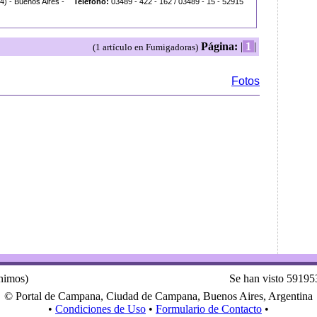
) - Buenos Aires -
Teléfono:
03489 - 422 - 162 / 03489 - 15 - 52915
Página:
|
1
|
(1 artículo en Fumigadoras)
Fotos
ónimos)
Se han visto 59195
© Portal de Campana, Ciudad de Campana, Buenos Aires, Argentina
•
Condiciones de Uso
•
Formulario de Contacto
•