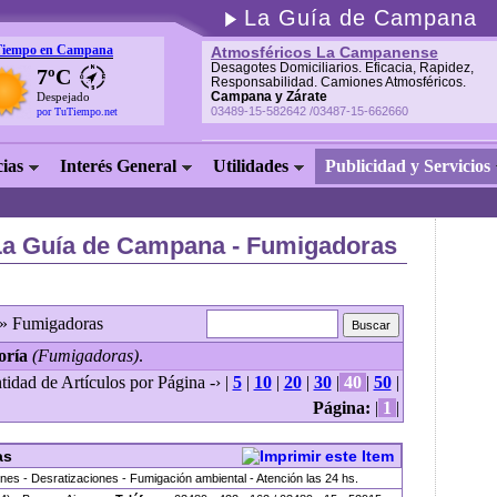
La Guía de Campana
Tiempo en Campana
Atmosféricos La Campanense
Desagotes Domiciliarios. Eficacia, Rapidez,
7ºC
Responsabilidad. Camiones Atmosféricos.
Campana y Zárate
Despejado
03489-15-582642 /03487-15-662660
por TuTiempo.net
cias
Interés General
Utilidades
Publicidad y Servicios
La Guía de Campana - Fumigadoras
» Fumigadoras
oría
(Fumigadoras)
.
tidad de Artículos por Página -› |
5
|
10
|
20
|
30
|
40
|
50
|
Página:
|
1
|
as
nes - Desratizaciones - Fumigación ambiental - Atención las 24 hs.