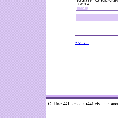
Becerra 844 - Campana (CP2804
Argentina
[ ·
164
· ]
« volver
OnLine: 441 personas (441 visitantes an