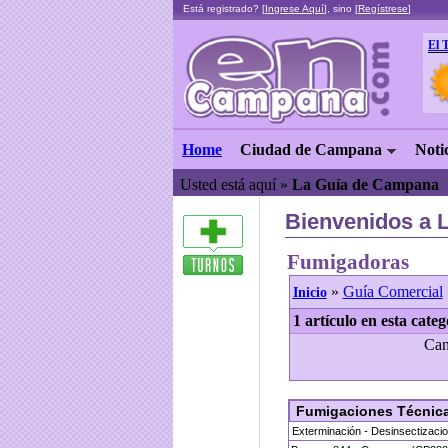
Está registrado? [
Ingrese Aquí
], sino [
Regístrese
]
El 
Home
Ciudad de Campana
Noti
Usted está aquí »
La Guía de Campana
Bienvenidos a 
Fumigadoras
»
Guía Comercial
Inicio
1 artículo en esta categ
Can
Fumigaciones Técnic
Exterminación - Desinsectizacio