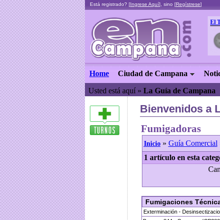
Está registrado? [
Ingrese Aquí
], sino [
Regístrese
]
El 
Home
Ciudad de Campana
Noti
Usted está aquí »
La Guía de Campana
Bienvenidos a 
Fumigadoras
»
Guía Comercial
Inicio
1 artículo en esta categ
Can
Fumigaciones Técnic
Exterminación - Desinsectizacio