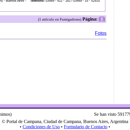
) - Buenos Aires -
Teléfono:
03489 - 422 - 162 / 03489 - 15 - 52915
Página:
|
1
|
(1 artículo en Fumigadoras)
Fotos
ónimos)
Se han visto 59177
© Portal de Campana, Ciudad de Campana, Buenos Aires, Argentina
•
Condiciones de Uso
•
Formulario de Contacto
•