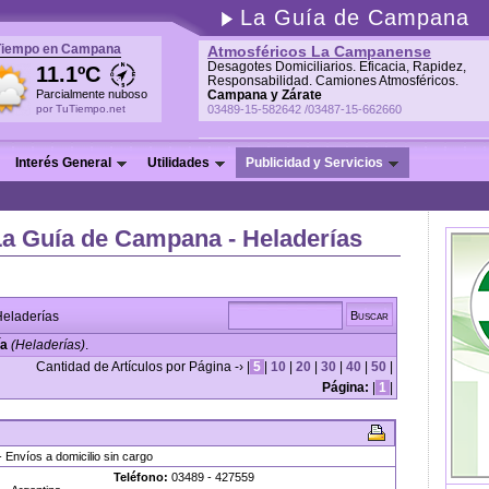
La Guía de Campana
Tiempo en Campana
Atmosféricos La Campanense
Desagotes Domiciliarios. Eficacia, Rapidez,
11.1ºC
Responsabilidad. Camiones Atmosféricos.
Parcialmente nuboso
Campana y Zárate
por TuTiempo.net
03489-15-582642 /03487-15-662660
Interés General
Utilidades
Publicidad y Servicios
La Guía de Campana - Heladerías
eladerías
ía
(Heladerías)
.
Cantidad de Artículos por Página -› |
5
|
10
|
20
|
30
|
40
|
50
|
Página:
|
1
|
 Envíos a domicilio sin cargo
Teléfono:
03489 - 427559