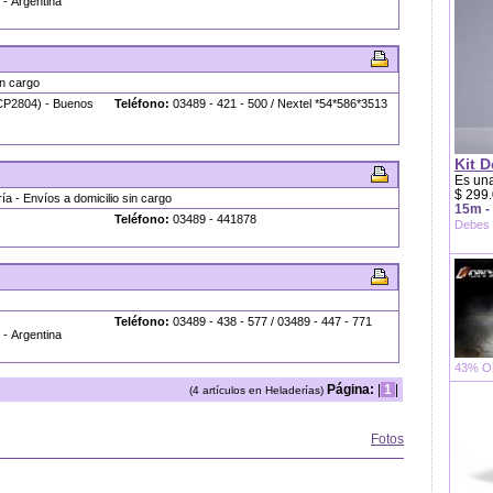
- Argentina
in cargo
CP2804) - Buenos
Teléfono:
03489 - 421 - 500 / Nextel *54*586*3513
Kit D
Es una
$ 299.
ría - Envíos a domicilio sin cargo
15m -
Teléfono:
03489 - 441878
Debes 
Teléfono:
03489 - 438 - 577 / 03489 - 447 - 771
- Argentina
43% OF
Página:
|
1
|
(4 artículos en Heladerías)
Fotos