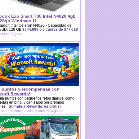
book Exo Smart T38 Intel N4020 4gb
28gb Windows 11
ador: Intel Celeron N4020 - Capacidad de
 SSD: 128 GB
$344.999 ó 6 cuotas de $77.619
/meli.la/2XQrXaL
 puntos y recompensas con
osoft Rewards!
lá puntos con pequeños retos diarios, como
das en bing, y canjealos por premios
bles.
¡Sumate a Rewards, es gratis!
 link de recomendación y empezá a ganar