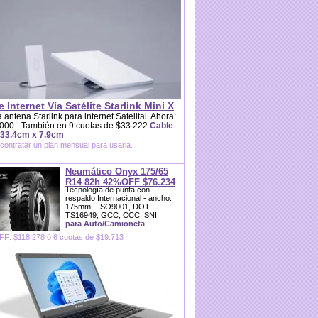
e Internet Vía Satélite Starlink Mini X
 antena Starlink para internet Satelital. Ahora:
000.- También en 9 cuotas de $33.222
Cable
 33.4cm x 7.9cm
contratar un plan mensual para usarla.
Neumático Onyx 175/65
R14 82h 42%OFF $76.234
Tecnología de punta con
respaldo Internacional - ancho:
175mm - ISO9001, DOT,
TS16949, GCC, CCC, SNI
para Auto/Camioneta
F: $118.278 ó 6 cuotas de $19.713