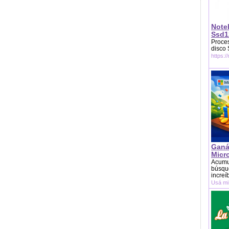
Note
Ssd1
Proces
disco
https:/
Ganá
Micr
Acumu
búsque
increí
Usá mi