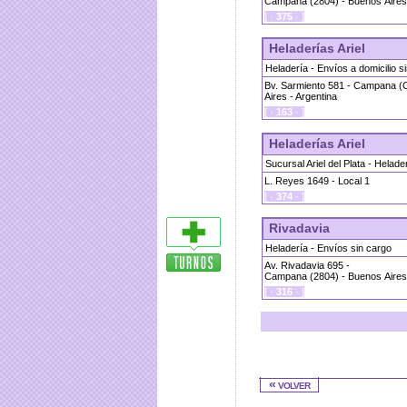
Campana (2804) - Buenos Aires 
[ ·
375
· ]
Heladerías Ariel
Heladería - Envíos a domicilio s
Bv. Sarmiento 581 - Campana (
Aires - Argentina
[ ·
163
· ]
Heladerías Ariel
Sucursal Ariel del Plata - Helade
L. Reyes 1649 - Local 1
[ ·
374
· ]
Rivadavia
Heladería - Envíos sin cargo
Av. Rivadavia 695 -
Campana (2804) - Buenos Aires 
[ ·
316
· ]
« volver