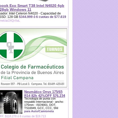
book Exo Smart T38 Intel N4020 4gb
28gb Windows 11
ador: Intel Celeron N4020 - Capacidad de
 SSD: 128 GB
$344.999 ó 6 cuotas de $77.619
/meli.la/2XQrXaL
Neumático Onyx 175/65
R14 82h 42%OFF $76.234
Tecnología de punta con
respaldo Internacional - ancho:
175mm - ISO9001, DOT,
TS16949, GCC, CCC, SNI
para Auto/Camioneta
F: $118.278 ó 6 cuotas de $19.713