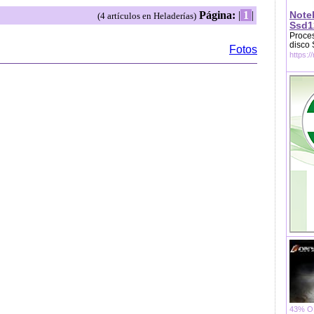
Página:
|
1
|
Note
(4 artículos en Heladerías)
Ssd1
Proces
disco
Fotos
https:/
43% OF