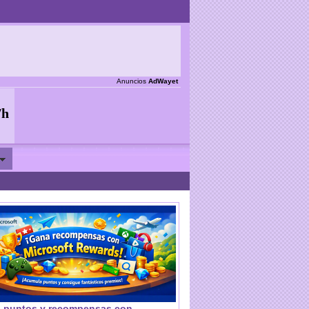
Anuncios
AdWayet
 puntos y recompensas con