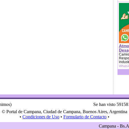
Atmo
Desag
Camion
Respon
indust
WhatsA
ónimos)
Se han visto 59158
© Portal de Campana, Ciudad de Campana, Buenos Aires, Argentina
•
Condiciones de Uso
•
Formulario de Contacto
•
Campana - Bs.As