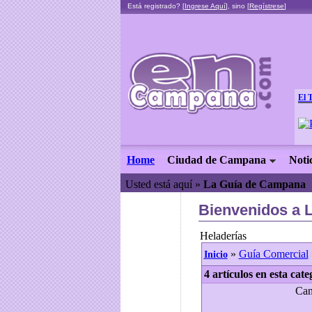
Está registrado? [
Ingrese Aquí
], sino [
Regístrese
]
El 
Home
Ciudad de Campana
Noti
Usted está aquí »
La Guía de Campana
Bienvenidos a 
Heladerías
»
Guía Comercial
Inicio
4 artículos en esta cate
Can