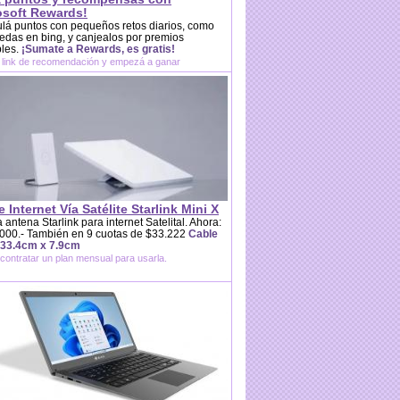
osoft Rewards!
lá puntos con pequeños retos diarios, como
das en bing, y canjealos por premios
bles.
¡Sumate a Rewards, es gratis!
 link de recomendación y empezá a ganar
e Internet Vía Satélite Starlink Mini X
 antena Starlink para internet Satelital. Ahora:
000.- También en 9 cuotas de $33.222
Cable
 33.4cm x 7.9cm
contratar un plan mensual para usarla.