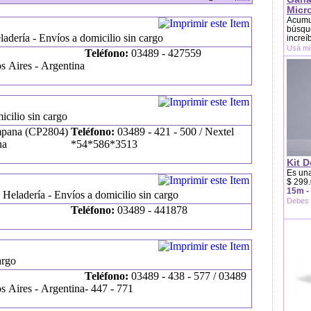
Micr
Acumu
búsque
adería - Envíos a domicilio sin cargo
increí
Usá mi
Teléfono:
03489 - 427559
 Aires - Argentina
icilio sin cargo
mpana (CP2804)
Teléfono:
03489 - 421 - 500 / Nextel
na
*54*586*3513
Kit D
Es una
$ 299.
15m -
- Heladería - Envíos a domicilio sin cargo
Debes 
Teléfono:
03489 - 441878
argo
Teléfono:
03489 - 438 - 577 / 03489
 Aires - Argentina
- 447 - 771