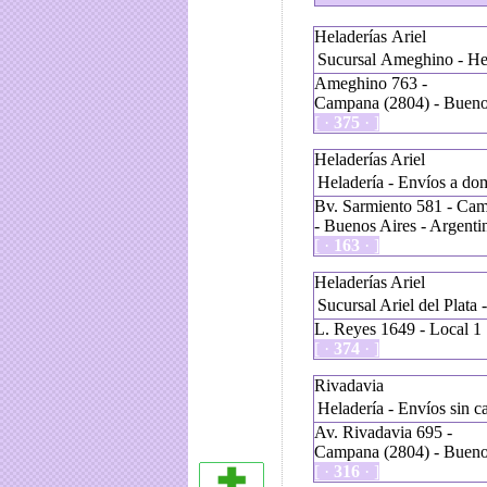
Heladerías Ariel
Sucursal Ameghino - Hel
Ameghino 763 -
Campana (2804) - Buenos
[ ·
375
· ]
Heladerías Ariel
Heladería - Envíos a dom
Bv. Sarmiento 581 - Ca
- Buenos Aires - Argenti
[ ·
163
· ]
Heladerías Ariel
Sucursal Ariel del Plata 
L. Reyes 1649 - Local 1
[ ·
374
· ]
Rivadavia
Heladería - Envíos sin c
Av. Rivadavia 695 -
Campana (2804) - Buenos
[ ·
316
· ]