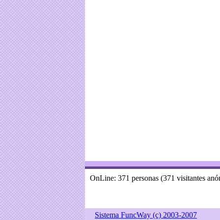
OnLine: 371 personas (371 visitantes an
Sistema FuncWay (c) 2003-2007