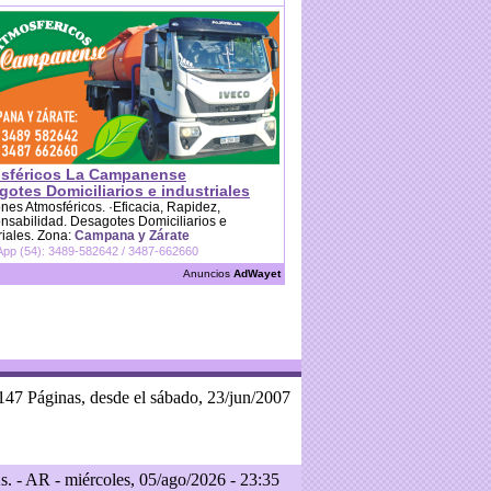
sféricos La Campanense
otes Domiciliarios e industriales
es Atmosféricos. ·Eficacia, Rapidez,
sabilidad. Desagotes Domiciliarios e
riales. Zona:
Campana y Zárate
pp (54): 3489-582642 / 3487-662660
Anuncios
AdWayet
147 Páginas, desde el sábado, 23/jun/2007
. - AR - miércoles, 05/ago/2026 - 23:35