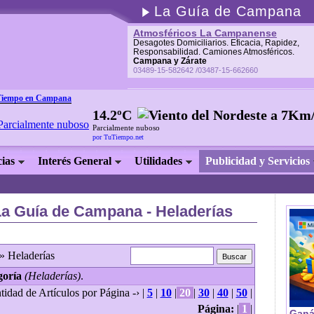
La Guía de Campana
Atmosféricos La Campanense
Desagotes Domiciliarios. Eficacia, Rapidez,
Responsabilidad. Camiones Atmosféricos.
Campana y Zárate
03489-15-582642 /03487-15-662660
Tiempo en Campana
14.2ºC
Parcialmente nuboso
por TuTiempo.net
cias
Interés General
Utilidades
Publicidad y Servicios
La Guía de Campana - Heladerías
» Heladerías
goría
(Heladerías)
.
tidad de Artículos por Página -› |
5
|
10
|
20
|
30
|
40
|
50
|
Página:
|
1
|
Ganá