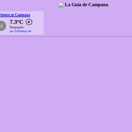
La Guía de Campana
Tiempo en Campana
7.3ºC
Despejado
por TuTiempo.net