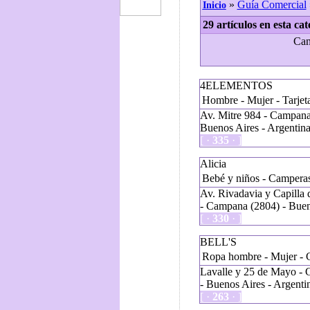
»
Guía Comercial
Inicio
29 artículos en esta cat
Can
4ELEMENTOS
Hombre - Mujer - Tarjeta
Av. Mitre 984 - Campana
Buenos Aires - Argentin
[ ·
335
· ]
Alicia
Bebé y niños - Camperas 
Av. Rivadavia y Capilla 
- Campana (2804) - Buen
[ ·
330
· ]
BELL'S
Ropa hombre - Mujer - 
Lavalle y 25 de Mayo -
- Buenos Aires - Argenti
[ ·
263
· ]