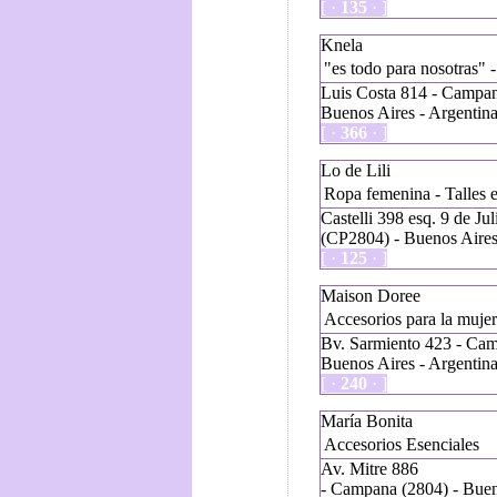
[ ·
135
· ]
Knela
"es todo para nosotras" 
Luis Costa 814 - Campa
Buenos Aires - Argentin
[ ·
366
· ]
Lo de Lili
Ropa femenina - Talles e
Castelli 398 esq. 9 de J
(CP2804) - Buenos Aires
[ ·
125
· ]
Maison Doree
Accesorios para la mujer
Bv. Sarmiento 423 - Cam
Buenos Aires - Argentin
[ ·
240
· ]
María Bonita
Accesorios Esenciales
Av. Mitre 886
- Campana (2804) - Buen