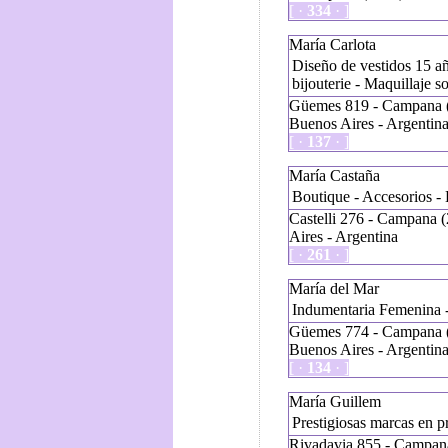
[ ·
334
· ]
María Carlota
Diseño de vestidos 15 añ
bijouterie - Maquillaje so
Güemes 819 - Campana 
Buenos Aires - Argentin
[ ·
137
· ]
María Castaña
Boutique - Accesorios - 
Castelli 276 - Campana 
Aires - Argentina
[ ·
261
· ]
María del Mar
Indumentaria Femenina -
Güemes 774 - Campana 
Buenos Aires - Argentin
[ ·
134
· ]
María Guillem
Prestigiosas marcas en p
Rivadavia 855 - Campan