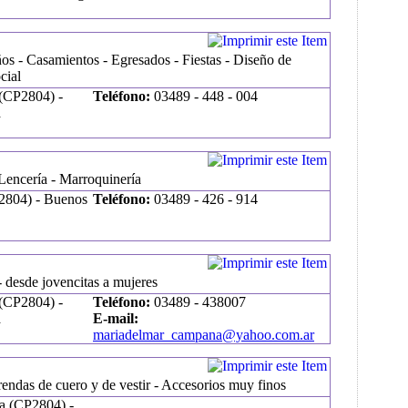
os - Casamientos - Egresados - Fiestas - Diseño de
cial
(CP2804) -
Teléfono:
03489 - 448 - 004
a
Lencería - Marroquinería
(2804) - Buenos
Teléfono:
03489 - 426 - 914
 desde jovencitas a mujeres
(CP2804) -
Teléfono:
03489 - 438007
a
E-mail:
mariadelmar_campana@yahoo.com.ar
rendas de cuero y de vestir - Accesorios muy finos
a (CP2804) -