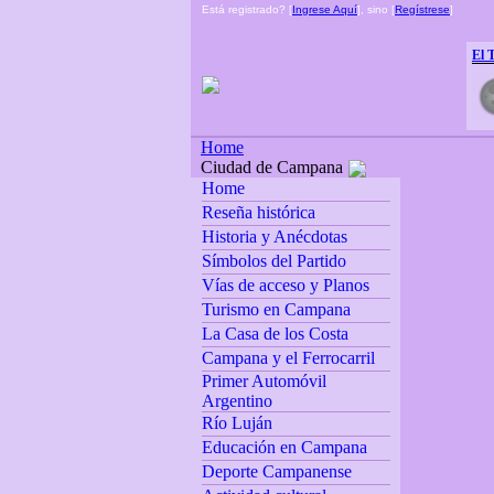
Está registrado? [
Ingrese Aquí
], sino [
Regístrese
]
El 
Home
Ciudad de Campana
Home
Reseña histórica
Historia y Anécdotas
Símbolos del Partido
Vías de acceso y Planos
Turismo en Campana
La Casa de los Costa
Campana y el Ferrocarril
Primer Automóvil
Argentino
Río Luján
Educación en Campana
Deporte Campanense