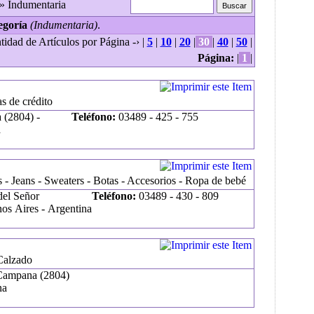
» Indumentaria
egoría
(Indumentaria)
.
tidad de Artículos por Página -› |
5
|
10
|
20
|
30
|
40
|
50
|
Página:
|
1
|
s de crédito
 (2804) -
Teléfono:
03489 - 425 - 755
a
- Jeans - Sweaters - Botas - Accesorios - Ropa de bebé
del Señor
Teléfono:
03489 - 430 - 809
os Aires - Argentina
Calzado
 Campana (2804)
na