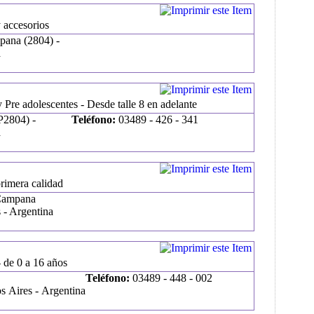
 accesorios
pana (2804) -
a
 Pre adolescentes - Desde talle 8 en adelante
P2804) -
Teléfono:
03489 - 426 - 341
a
rimera calidad
 Campana
 - Argentina
- de 0 a 16 años
Teléfono:
03489 - 448 - 002
 Aires - Argentina