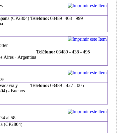
es
mpana (CP2804)
Teléfono:
03489- 468 - 999
na
orter
Teléfono:
03489 - 438 - 495
 Aires - Argentina
os
ivadavia y
Teléfono:
03489 - 427 - 005
804) - Buenos
34 al 58
a (CP2804) -
a