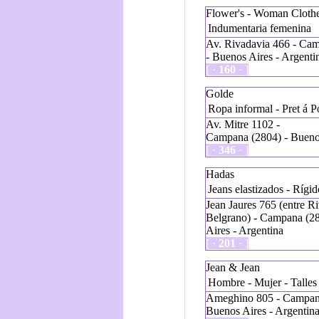
Flower's - Woman Cloth
Indumentaria femenina
Av. Rivadavia 466 - Ca
- Buenos Aires - Argenti
[ ·
160
· ]
Golde
Ropa informal - Pret á P
Av. Mitre 1102 -
Campana (2804) - Buenos
[ ·
346
· ]
Hadas
Jeans elastizados - Rígid
Jean Jaures 765 (entre R
Belgrano) - Campana (2
Aires - Argentina
[ ·
201
· ]
Jean & Jean
Hombre - Mujer - Talles 
Ameghino 805 - Campan
Buenos Aires - Argentin