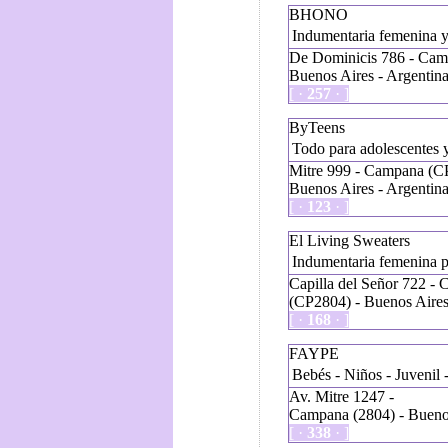
BHONO
Indumentaria femenina y
De Dominicis 786 - Cam
Buenos Aires - Argentin
[ ·
257
· ]
ByTeens
Todo para adolescentes y
Mitre 999 - Campana (C
Buenos Aires - Argentin
[ ·
123
· ]
El Living Sweaters
Indumentaria femenina p
Capilla del Señor 722 -
(CP2804) - Buenos Aires
[ ·
168
· ]
FAYPE
Bebés - Niños - Juvenil 
Av. Mitre 1247 -
Campana (2804) - Buenos
[ ·
338
· ]