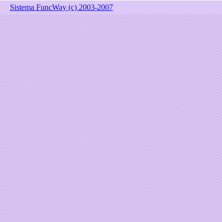
Sistema FuncWay (c) 2003-2007