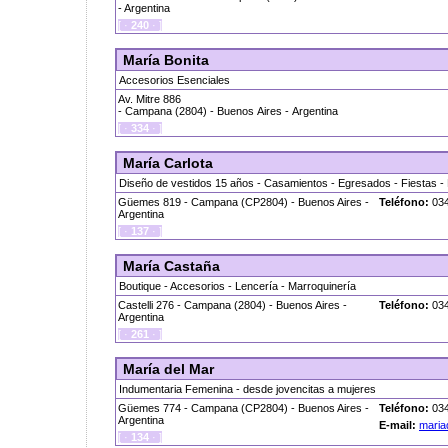
- Argentina
[ ·
240
· ]
María Bonita
Accesorios Esenciales
Av. Mitre 886
- Campana (2804) - Buenos Aires - Argentina
[ ·
334
· ]
María Carlota
Diseño de vestidos 15 años - Casamientos - Egresados - Fiestas - Di
Güemes 819 - Campana (CP2804) - Buenos Aires -
Teléfono:
034
Argentina
[ ·
137
· ]
María Castaña
Boutique - Accesorios - Lencería - Marroquinería
Castelli 276 - Campana (2804) - Buenos Aires -
Teléfono:
034
Argentina
[ ·
261
· ]
María del Mar
Indumentaria Femenina - desde jovencitas a mujeres
Güemes 774 - Campana (CP2804) - Buenos Aires -
Teléfono:
034
Argentina
E-mail:
mari
[ ·
134
· ]