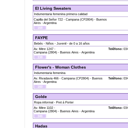
El Living Sweaters
Indumentaria femenina primera calidad
Capilla del Señor 722 - Campana (CP2804) - Buenos
Aires - Argentina
[ ·
168
· ]
FAYPE
Bebés - Niños - Juvenil - de 0 a 16 años
Av. Mitre 1247 -
Teléfono:
034
Campana (2804) - Buenos Aires - Argentina
[ ·
338
· ]
Flower's - Woman Clothes
Indumentaria femenina
Av. Rivadavia 466 - Campana (CP2804) - Buenos
Teléfono:
034
Aires - Argentina
[ ·
160
· ]
Golde
Ropa informal - Pret á Porter
Av. Mitre 1102 -
Teléfono:
034
Campana (2804) - Buenos Aires - Argentina
[ ·
346
· ]
Hadas