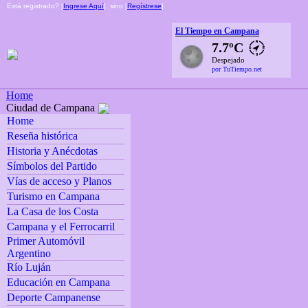
Está registrado? [
Ingrese Aquí
], sino [
Regístrese
]
El Tiempo en Campana
7.7ºC
Despejado
por TuTiempo.net
Home
Ciudad de Campana
Home
Reseña histórica
Historia y Anécdotas
Símbolos del Partido
Vías de acceso y Planos
Turismo en Campana
La Casa de los Costa
Campana y el Ferrocarril
Primer Automóvil
Argentino
Río Luján
Educación en Campana
Deporte Campanense