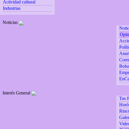
Actividad cultural
Industrias
Noticias
Notic
Opin
Accid
Polít
Anun
Corre
Bolsa
Empr
EnCa
Interés General
Tus F
Horó
Rincó
Galer
Vide