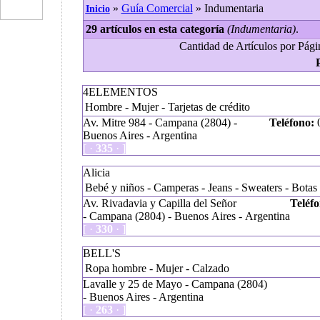
»
Guía Comercial
» Indumentaria
Inicio
29 artículos en esta categoría
(Indumentaria)
.
Cantidad de Artículos por Págin
4ELEMENTOS
Hombre - Mujer - Tarjetas de crédito
Av. Mitre 984 - Campana (2804) -
Teléfono:
0
Buenos Aires - Argentina
[ ·
335
· ]
Alicia
Bebé y niños - Camperas - Jeans - Sweaters - Botas
Av. Rivadavia y Capilla del Señor
Teléfo
- Campana (2804) - Buenos Aires - Argentina
[ ·
330
· ]
BELL'S
Ropa hombre - Mujer - Calzado
Lavalle y 25 de Mayo - Campana (2804)
- Buenos Aires - Argentina
[ ·
263
· ]