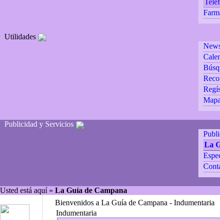
Teléf
Farm
Utilidades
Newsl
Calen
Búsq
Reco
Regís
Mapa 
Publicidad y Servicios
Publ
La 
Espec
Cont
Usted está aquí »
La Guía de Campana
Bienvenidos a La Guía de Campana - Indumentaria
Indumentaria