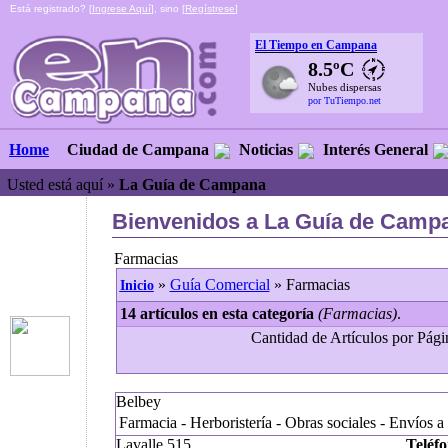
Está registrado? [
Ingrese Aquí
], sino [
Regístrese
]
El Tiempo en Campana
8.5ºC
Nubes dispersas
por TuTiempo.net
Ciudad de Campana
Noticias
Interés General
Home
Usted está aquí »
La Guía de Campana
Bienvenidos a La Guía de Camp
Farmacias
»
Guía Comercial
» Farmacias
Inicio
14 artículos en esta categoría
(Farmacias)
.
Cantidad de Artículos por Págin
Belbey
Farmacia - Herboristería - Obras sociales - Envíos a
Lavalle 515
Teléfo