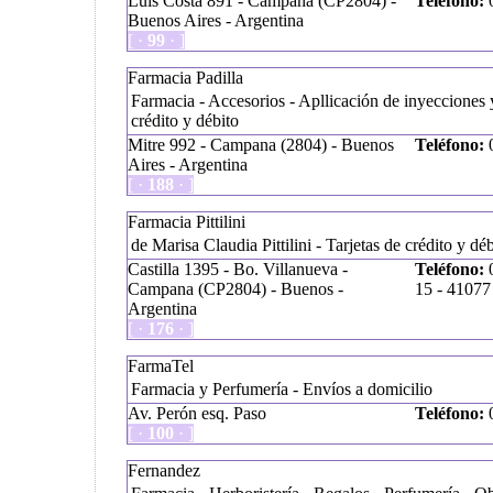
Luis Costa 891 - Campana (CP2804) -
Teléfono:
0
Buenos Aires - Argentina
[ ·
99
· ]
Farmacia Padilla
Farmacia - Accesorios - Apllicación de inyecciones 
crédito y débito
Mitre 992 - Campana (2804) - Buenos
Teléfono:
0
Aires - Argentina
[ ·
188
· ]
Farmacia Pittilini
de Marisa Claudia Pittilini - Tarjetas de crédito y dé
Castilla 1395 - Bo. Villanueva -
Teléfono:
0
Campana (CP2804) - Buenos -
15 - 41077
Argentina
[ ·
176
· ]
FarmaTel
Farmacia y Perfumería - Envíos a domicilio
Av. Perón esq. Paso
Teléfono:
0
[ ·
100
· ]
Fernandez