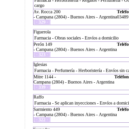
Farmacia - Herboristería - Regalos - Perfumería - Ob
cargo
Av. Rocca 200
Teléfo
- Campana (2804) - Buenos Aires - Argentina
03489 
[ ·
329
· ]
Figuerola
Farmacia - Obras sociales - Envíos a domicilio
Perón 149
Teléfo
- Campana (2804) - Buenos Aires - Argentina
[ ·
323
· ]
Iglesias
Farmacia - Perfumería - Herboristería - Envíos sin c
Mitre 1144 -
Teléfon
Campana (2804) - Buenos Aires - Argentina
[ ·
339
· ]
Raffo
Farmacia - Se aplican inyecciones - Envíos a domici
Sarmiento 449
Teléfo
- Campana (2804) - Buenos Aires - Argentina
[ ·
322
· ]