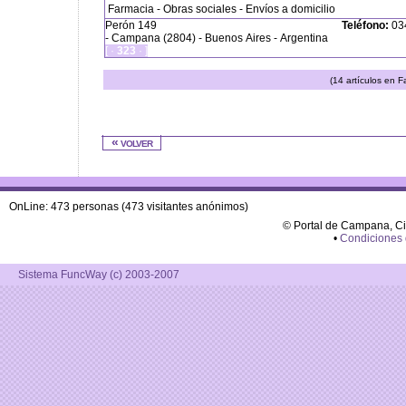
Farmacia - Obras sociales - Envíos a domicilio
Perón 149
Teléfono:
034
- Campana (2804) - Buenos Aires - Argentina
[ ·
323
· ]
(14 artículos en F
« volver
OnLine: 473 personas (473 visitantes anónimos)
© Portal de Campana, C
•
Condiciones
Sistema FuncWay (c) 2003-2007