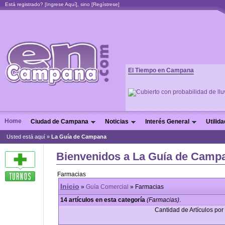
Está registrado? [
Ingrese Aquí
], sino [
Regístrese
]
El Tiempo en Campana
Home
Ciudad de Campana
Noticias
Interés General
Utilid
Usted está aquí »
La Guía de Campana
Bienvenidos a La Guía de Camp
Farmacias
Inicio
»
Guía Comercial
» Farmacias
14 artículos en esta categoría
(Farmacias)
.
Cantidad de Artículos por 