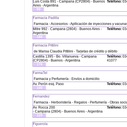
Luis Costa 891 - Campana (CP2804) - Buenos
Teléfono:
034
Aires - Argentina
[ ·
99
· ]
Farmacia Padilla
Farmacia - Accesorios - Apllicación de inyecciones y vacunas 
Mitre 992 - Campana (2804) - Buenos Aires -
Teléfono:
034
Argentina
[ ·
188
· ]
Farmacia Pittilini
de Marisa Claudia Pittilini - Tarjetas de crédito y débito
Castilla 1395 - Bo. Villanueva - Campana
Teléfono:
034
(CP2804) - Buenos - Argentina
41077
[ ·
176
· ]
FarmaTel
Farmacia y Perfumería - Envíos a domicilio
Av. Perón esq. Paso
Teléfono:
034
[ ·
100
· ]
Fernandez
Farmacia - Herboristería - Regalos - Perfumería - Obras soci
Av. Rocca 200
Teléfono:
034
- Campana (2804) - Buenos Aires - Argentina
[ ·
329
· ]
Figuerola