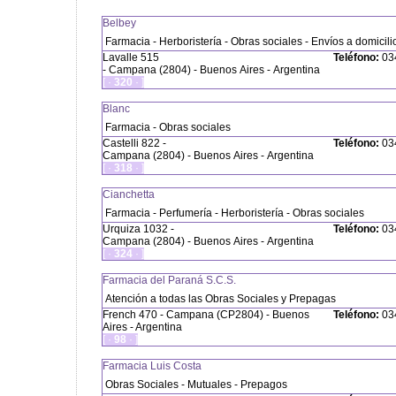
Belbey
Farmacia - Herboristería - Obras sociales - Envíos a domicili
Lavalle 515
Teléfono:
034
- Campana (2804) - Buenos Aires - Argentina
[ ·
320
· ]
Blanc
Farmacia - Obras sociales
Castelli 822 -
Teléfono:
034
Campana (2804) - Buenos Aires - Argentina
[ ·
318
· ]
Cianchetta
Farmacia - Perfumería - Herboristería - Obras sociales
Urquiza 1032 -
Teléfono:
034
Campana (2804) - Buenos Aires - Argentina
[ ·
324
· ]
Farmacia del Paraná S.C.S.
Atención a todas las Obras Sociales y Prepagas
French 470 - Campana (CP2804) - Buenos
Teléfono:
034
Aires - Argentina
[ ·
98
· ]
Farmacia Luis Costa
Obras Sociales - Mutuales - Prepagos