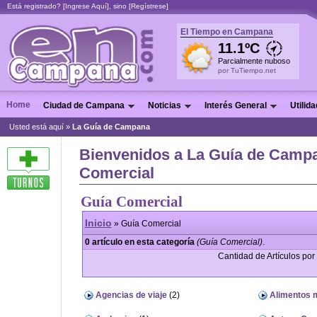
Está registrado? [
Ingrese Aquí
], sino [
Regístrese
]
El Tiempo en Campana
11.1ºC
Parcialmente nuboso
por TuTiempo.net
Home
Ciudad de Campana
Noticias
Interés General
Utilid
Usted está aquí »
La Guía de Campana
Bienvenidos a La Guía de Campa
Comercial
Guía Comercial
Inicio
» Guía Comercial
0 artículo en esta categoría
(Guía Comercial)
.
Cantidad de Artículos por 
Agencias de viaje
(2)
Alimentos m