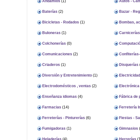
Andamios
(1)
Autos - Cami
Baterías
(2)
Bazar - Reg
Bicicletas - Rodados
(1)
Bombas, ac
Buloneras
(1)
Carnicerías 
Colchonerías
(0)
Computaci
Comunicaciones
(2)
Confiterías-
Criaderos
(1)
Disquerías
Diversión y Entretenimiento
(1)
Electricida
Electrodomésticos , ventas
(2)
Electrónica
Enseñanza idiomas
(4)
Fábrica de 
Farmacias
(14)
Ferretería I
Ferreterías - Pinturerías
(6)
Fiestas - Sa
Fumigadoras
(1)
Gimnasios
(
Heladerías
(4)
Herrerías
(1