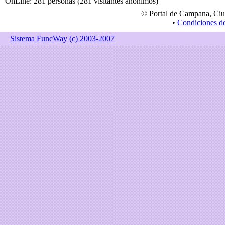
OnLine: 281 personas (281 visitantes anónimos)
© Portal de Campana, Ciu
•
Condiciones d
Sistema FuncWay (c) 2003-2007