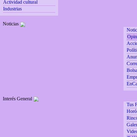
Actividad cultural
Industrias
Noticias
Notic
Opin
Accid
Polít
Anun
Corre
Bolsa
Empr
EnCa
Interés General
Tus F
Horó
Rincó
Galer
Vide