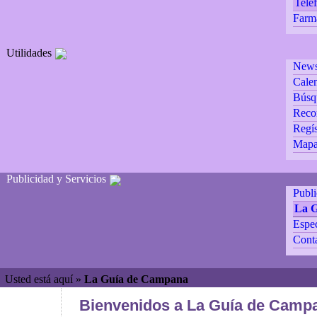
Teléf
Farm
Utilidades
Newsl
Calen
Búsq
Reco
Regís
Mapa 
Publicidad y Servicios
Publ
La 
Espec
Cont
Usted está aquí »
La Guía de Campana
Bienvenidos a La Guía de Campa