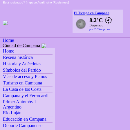
Está registrado? [
Ingrese Aquí
], sino [
Regístrese
]
El Tiempo en Campana
8.2ºC
Despejado
por TuTiempo.net
Home
Ciudad de Campana
Home
Reseña histórica
Historia y Anécdotas
Símbolos del Partido
Vías de acceso y Planos
Turismo en Campana
La Casa de los Costa
Campana y el Ferrocarril
Primer Automóvil
Argentino
Río Luján
Educación en Campana
Deporte Campanense