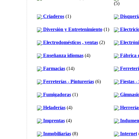
(5)
Criaderos
(1)
Disquerí
Diversión y Entretenimiento
(1)
Electrici
Electrodomésticos , ventas
(2)
Electrón
Enseñanza idiomas
(4)
Fábrica d
Farmacias
(14)
Ferreterí
Ferreterías - Pinturerías
(6)
Fiestas -
Fumigadoras
(1)
Gimnasi
Heladerías
(4)
Herrería
Imprentas
(4)
Indument
Inmobiliarias
(8)
Internet