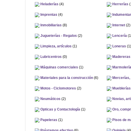
Heladerías
(4)
Herrerías
(
Imprentas
(4)
Indumentar
Inmobiliarias
(8)
Internet
(2)
Jugueterías - Regalos
(2)
Lencería
(1
Limpieza, artículos
(1)
Loneras
(1
Lubricentros
(0)
Madereras
Máquinas comerciales
(1)
Marmolerí
Materiales para la construcción
(6)
Mercerías, 
Motos - Ciclomotores
(2)
Mueblerías
Neumáticos
(2)
Novias, art
Opticas y Contactología
(1)
Oro, compra
Papeleras
(1)
Pisos de m
Préstamos efectivo
(6)
Quiniela
(4)