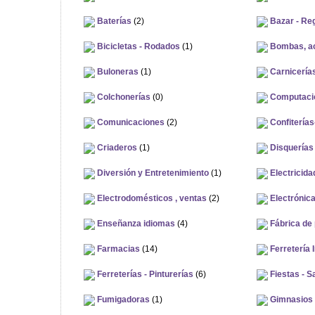
Baterías
(2)
Bazar - Reg
Bicicletas - Rodados
(1)
Bombas, ac
Buloneras
(1)
Carnicerías
Colchonerías
(0)
Computaci
Comunicaciones
(2)
Confiterías
Criaderos
(1)
Disquerías
Diversión y Entretenimiento
(1)
Electricida
Electrodomésticos , ventas
(2)
Electrónic
Enseñanza idiomas
(4)
Fábrica de
Farmacias
(14)
Ferretería I
Ferreterías - Pinturerías
(6)
Fiestas - S
Fumigadoras
(1)
Gimnasios