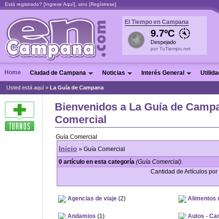
Está registrado? [
Ingrese Aquí
], sino [
Regístrese
]
El Tiempo en Campana
9.7ºC
Despejado
por TuTiempo.net
Home
Ciudad de Campana
Noticias
Interés General
Utilid
Usted está aquí »
La Guía de Campana
Bienvenidos a La Guía de Campa
Comercial
Guía Comercial
Inicio
» Guía Comercial
0 artículo en esta categoría
(Guía Comercial)
.
Cantidad de Artículos por 
Agencias de viaje
(2)
Alimentos m
Andamios
(1)
Autos - Cam