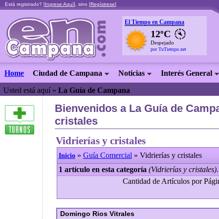
Está registrado? [
Ingrese Aquí
], sino [
Regístrese
]
El Tiempo en Campana
12ºC
Despejado
por TuTiempo.net
Home
Ciudad de Campana
Noticias
Interés General
Usted está aquí »
La Guía de Campana
Bienvenidos a La Guía de Campan
cristales
Vidrierías y cristales
»
Guía Comercial
» Vidrierías y cristales
Inicio
1 artículo en esta categoría
(Vidrierías y cristales)
.
Cantidad de Artículos por Págin
Domingo Rios Vitrales