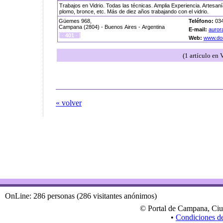
Trabajos en Vidrio. Todas las técnicas. Amplia Experiencia. Artesanía e
plomo, bronce, etc. Más de diez años trabajando con el vidrio.
Güemes 968,
Teléfono:
034
Campana (2804) - Buenos Aires - Argentina
E-mail:
auror
[ ·
401
· ]
Web:
www.dom
(1 artículo en V
« volver
OnLine: 286 personas (286 visitantes anónimos)
© Portal de Campana, Ciu
•
Condiciones d