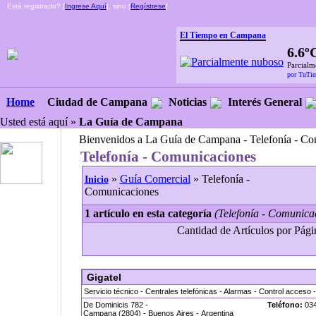
Está registrado? [
Ingrese Aquí
], sino [
Regístrese
]
El Tiempo en Campana
6.6º
Parcialm
por TuTi
Ciudad de Campana
Noticias
Interés General
Home
Usted está aquí »
La Guía de Campana
Bienvenidos a La Guía de Campana - Telefonía - C
Telefonía - Comunicaciones
»
Guía Comercial
» Telefonía -
Inicio
Comunicaciones
1 artículo en esta categoría
(Telefonía - Comunica
Cantidad de Artículos por Págin
Gigatel
Servicio técnico - Centrales telefónicas - Alarmas - Control acceso 
De Dominicis 782 -
Teléfono:
034
Campana (2804) - Buenos Aires - Argentina