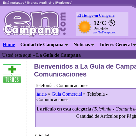
Está registrado? [
Ingrese Aquí
], sino [
Regístrese
]
El Tiempo en Campana
12ºC
Despejado
por TuTiempo.net
Home
Ciudad de Campana
Noticias
Interés General
Usted está aquí »
La Guía de Campana
Bienvenidos a La Guía de Campan
Comunicaciones
Telefonía - Comunicaciones
»
Guía Comercial
» Telefonía -
Inicio
Comunicaciones
1 artículo en esta categoría
(Telefonía - Comunica
Cantidad de Artículos por Págin
Gigatel