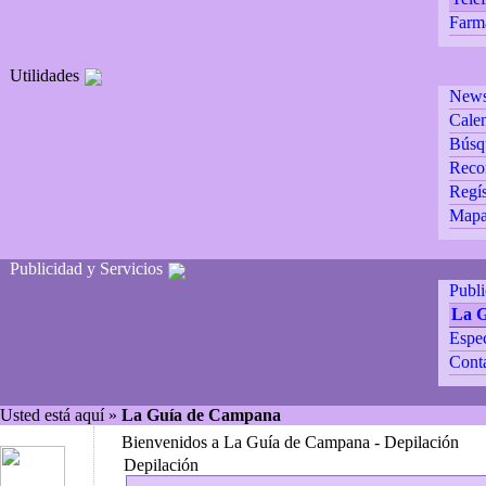
Farm
Utilidades
Newsl
Calen
Búsq
Reco
Regís
Mapa 
Publicidad y Servicios
Publ
La 
Espec
Cont
Usted está aquí »
La Guía de Campana
Bienvenidos a La Guía de Campana - Depilación
Depilación