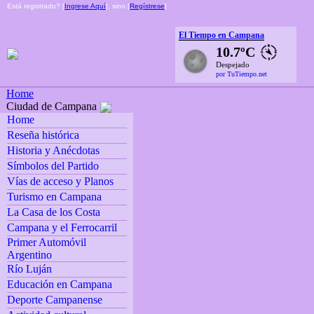
Está registrado? [
Ingrese Aquí
], sino [
Regístrese
]
El Tiempo en Campana
10.7ºC
Despejado
por TuTiempo.net
Home
Ciudad de Campana
Home
Reseña histórica
Historia y Anécdotas
Símbolos del Partido
Vías de acceso y Planos
Turismo en Campana
La Casa de los Costa
Campana y el Ferrocarril
Primer Automóvil
Argentino
Río Luján
Educación en Campana
Deporte Campanense