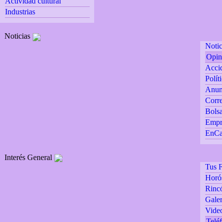
Actividad cultural
Industrias
Noticias
Notic
Opin
Accid
Polít
Anun
Corre
Bolsa
Empr
EnCa
Interés General
Tus F
Horó
Rincó
Galer
Vide
Teléf