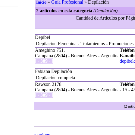
»
Guía Profesional
» Depilación
Inicio
2 artículos en esta categoría
(Depilación)
.
Cantidad de Artículos por Págin
Depibel
Depilacion Femenina - Tratamientos - Promociones
Ameghino 751,
Teléfon
Campana (2804) - Buenos Aires - Argentina
E-mail:
[ ·
389
· ]
depibel
Fabiana Depilación
Depilación completa
Rawson 2178 -
Teléfon
Campana (2804) - Buenos Aires - Argentina
- 15 - 
[ ·
309
· ]
(2 art
« volver