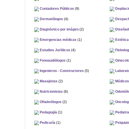
Contadores Públicos
(9)
Depilaci
Dermatólogos
(4)
Despach
Diagnóstico por imágen
(2)
Diseñad
Emergencias médicas
(1)
Estética 
Estudios Jurídicos
(4)
Flebolog
Fonoaudiólogos
(1)
Ginecolog
Ingenieros - Constructores
(5)
Laborator
Masajistas
(2)
Médicos 
Nutricionistas
(6)
Odontól
Oftalmólogos
(2)
Oncolog
Pedagogía
(1)
Pediatr
Pedicuría
(1)
Psiquiatr