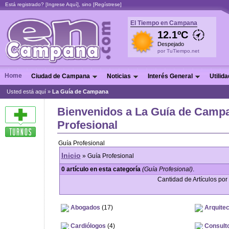
Está registrado? [
Ingrese Aquí
], sino [
Regístrese
]
El Tiempo en Campana
12.1ºC
Despejado
por TuTiempo.net
Home
Ciudad de Campana
Noticias
Interés General
Utilid
Usted está aquí »
La Guía de Campana
Bienvenidos a La Guía de Campa
Profesional
Guía Profesional
Inicio
» Guía Profesional
0 artículo en esta categoría
(Guía Profesional)
.
Cantidad de Artículos por 
Abogados
(17)
Arquitec
Cardiólogos
(4)
Consult