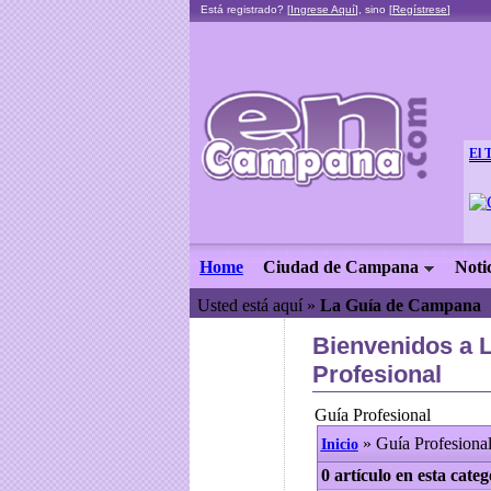
Está registrado? [
Ingrese Aquí
], sino [
Regístrese
]
El 
Home
Ciudad de Campana
Noti
Usted está aquí »
La Guía de Campana
Bienvenidos a 
Profesional
Guía Profesional
» Guía Profesiona
Inicio
0 artículo en esta categ