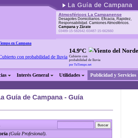
La Guía de Campana
Atmosféricos La Campanense
Desagotes Domiciliarios. Eficacia, Rapidez,
Responsabilidad. Camiones Atmosféricos.
Campana y Zárate
03489-15-582642 /03487-15-662660
Tiempo en Campana
14.9ºC
Cubierto con
probabilidad de lluvia
por TuTiempo.net
cias
Interés General
Utilidades
Publicidad y Servicios
La Guía de Campana - Guía
l
oría
(Guía Profesional)
.