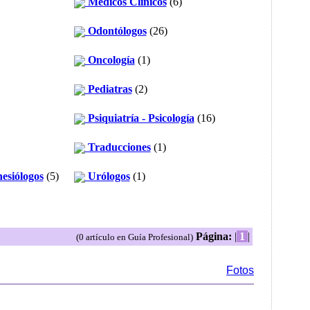
Médicos Clínicos
(6)
Odontólogos
(26)
Oncología
(1)
Pediatras
(2)
Psiquiatría - Psicología
(16)
Traducciones
(1)
esiólogos
(5)
Urólogos
(1)
Página:
|
1
|
(0 artículo en Guía Profesional)
Fotos