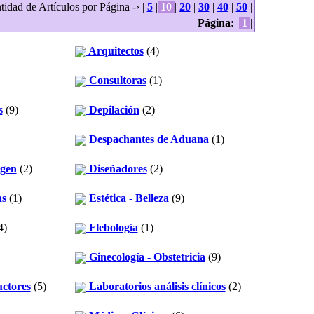
tidad de Artículos por Página -› |
5
|
10
|
20
|
30
|
40
|
50
|
Página:
|
1
|
Arquitectos
(4)
Consultoras
(1)
s
(9)
Depilación
(2)
Despachantes de Aduana
(1)
ágen
(2)
Diseñadores
(2)
as
(1)
Estética - Belleza
(9)
4)
Flebología
(1)
Ginecología - Obstetricia
(9)
uctores
(5)
Laboratorios análisis clínicos
(2)