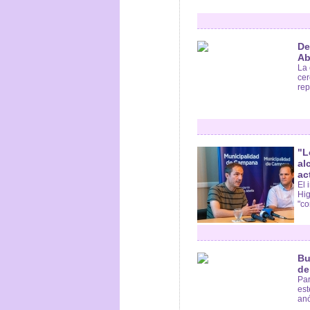
De
Ab
La 
cer
rep
"L
al
ac
El 
Hig
"co
Bu
de
Par
est
anó