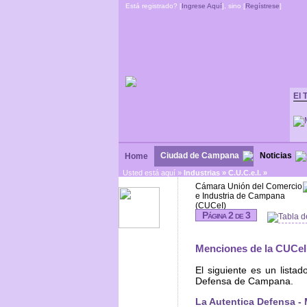
Está registrado? [
Ingrese Aquí
], sino [
Regístrese
]
El 
Ciudad de Campana
Noticias
Home
Usted está aquí »
Industrias
»
C.U.C.e.I. »
Cámara Unión del Comercio
e Industria de Campana
(CUCeI)
Página 2 de 3
Tabla d
Menciones de la CUCeI
El siguiente es un lista
Defensa de Campana.
La Autentica Defensa -