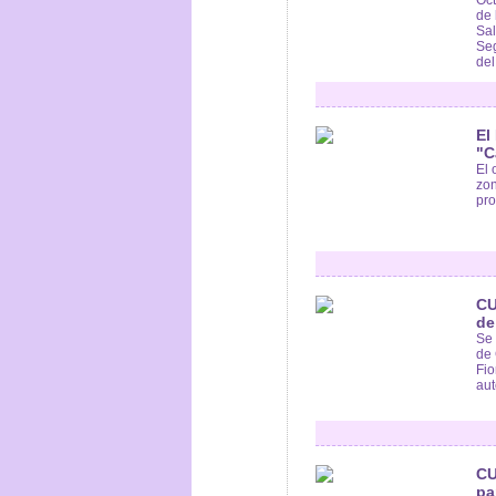
de 
Sal
Seg
del
El
"C
El 
zon
pro
CU
de
Se 
de 
Fio
aut
CU
pa