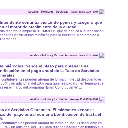
Locales - Policiales - Sociedad -
jueves, 23 mar 2023 - 08:00
 Intendente continúa visitando pymes y aseguró que
on el motor de crecimiento de la ciudad"
lla recorrió la empresa "COMIBOR", que se dedica a la fabricación
cañerías y estructuras metálicas para la industria, y da empleo a
 personas ...
Locales - Política y Economía -
viernes, 17 mar 2023 - 08:00
te miércoles: Vence el plazo para obtener una
nificación en el pago anual de la Tasa de Servicios
nerales
 contribuyentes pueden abonar de forma online . El descuento es
 30% y un adicional del 10% para quienes pagaron en término sus
as en el marco del programa "Buen Contribuyente" ...
Locales - Política y Economía -
domingo, 19 feb 2023 - 08:00
sa de Servicios Generales: El miércoles vence el
azo del pago anual con una bonificación de hasta el
0%
 contribuyentes pueden abonar de forma online . El descuento es
 30% y un adicional del 10% para quienes pagaron en término sus