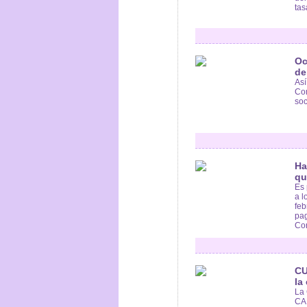
tas
Oc
de
Así
Com
soc
Ha
qu
Es 
a l
feb
pag
Con
CU
la
La 
CAP