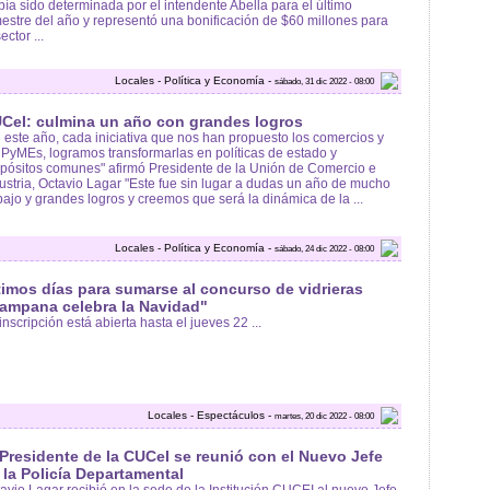
ía sido determinada por el intendente Abella para el último
mestre del año y representó una bonificación de $60 millones para
ector ...
Locales - Política y Economía -
sábado, 31 dic 2022 - 08:00
CeI: culmina un año con grandes logros
 este año, cada iniciativa que nos han propuesto los comercios y
 PyMEs, logramos transformarlas en políticas de estado y
pósitos comunes" afirmó Presidente de la Unión de Comercio e
ustria, Octavio Lagar "Este fue sin lugar a dudas un año de mucho
bajo y grandes logros y creemos que será la dinámica de la ...
Locales - Política y Economía -
sábado, 24 dic 2022 - 08:00
timos días para sumarse al concurso de vidrieras
ampana celebra la Navidad"
inscripción está abierta hasta el jueves 22 ...
Locales - Espectáculos -
martes, 20 dic 2022 - 08:00
 Presidente de la CUCeI se reunió con el Nuevo Jefe
 la Policía Departamental
avio Lagar recibió en la sede de la Institución CUCEI al nuevo Jefe