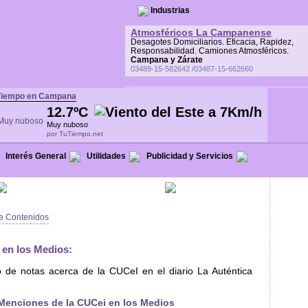
Industrias
Atmosféricos La Campanense
Desagotes Domiciliarios. Eficacia, Rapidez,
Responsabilidad. Camiones Atmosféricos.
Campana y Zárate
03489-15-582642 /03487-15-662660
Tiempo en Campana
12.7ºC
Muy nuboso
por TuTiempo.net
Interés General
Utilidades
Publicidad y Servicios
e Contenidos
 en los Medios:
do de notas acerca de la CUCeI en el diario La Auténtica
 Menciones de la CUCei en los Medios