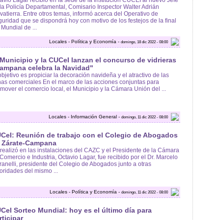
la Policía Departamental, Comisario Inspector Walter Adrián
vatierra. Entre otros temas, informó acerca del Operativo de
uridad que se dispondrá hoy con motivo de los festejos de la final
 Mundial de ...
Locales - Política y Economía -
domingo, 18 dic 2022 - 08:00
 Municipio y la CUCeI lanzan el concurso de vidrieras
ampana celebra la Navidad"
objetivo es propiciar la decoración navideña y el atractivo de las
as comerciales En el marco de las acciones conjuntas para
mover el comercio local, el Municipio y la Cámara Unión del ...
Locales - Información General -
domingo, 11 dic 2022 - 08:00
CeI: Reunión de trabajo con el Colegio de Abogados
 Zárate-Campana
realizó en las instalaciones del CAZC y el Presidente de la Cámara
Comercio e Industria, Octavio Lagar, fue recibido por el Dr. Marcelo
ranelli, presidente del Colegio de Abogados junto a otras
oridades del mismo ...
Locales - Política y Economía -
domingo, 11 dic 2022 - 08:00
CeI Sorteo Mundial: hoy es el último día para
rticipar