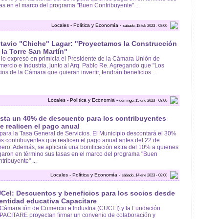
as en el marco del programa "Buen Contribuyente" ...
Locales - Política y Economía -
sábado, 18 feb 2023 - 08:00
tavio "Chiche" Lagar: "Proyectamos la Construcción
 la Torre San Martín"
 lo expresó en primicia el Presidente de la Cámara Unión de
ercio e Industria, junto al Arq. Pablo Re. Agregando que "Los
ios de la Cámara que quieran invertir, tendrán beneficios ...
Locales - Política y Economía -
domingo, 15 ene 2023 - 08:00
sta un 40% de descuento para los contribuyentes
e realicen el pago anual
para la Tasa General de Servicios. El Municipio descontará el 30%
os contribuyentes que realicen el pago anual antes del 22 de
rero. Además, se aplicará una bonificación extra del 10% a quienes
aron en término sus tasas en el marco del programa "Buen
tribuyente" ...
Locales - Política y Economía -
sábado, 14 ene 2023 - 08:00
CeI: Descuentos y beneficios para los socios desde
 entidad educativa Capacitare
Cámara ión de Comercio e Industria (CUCEI) y la Fundación
ACITARE proyectan firmar un convenio de colaboración y