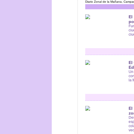
Diario Zonal de la Mañana, Campan
El
po
Fun
ciu
ciu
El
Ed
Un 
con
la 
El
zo
De
esp
col
vec