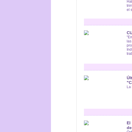
Hab
tri
el s
CU
"En
las
pro
Ind
tra
Úl
"C
La 
El
de
Oct