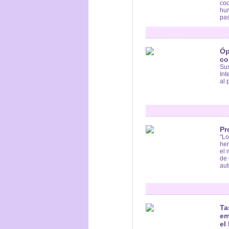
coo
hum
pas
Óp
co
Sus
Int
al 
Pr
"Lo
her
el 
de 
aut
Ta
em
el