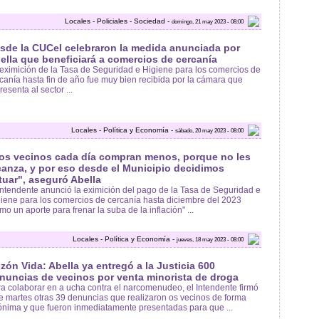
Locales - Policiales - Sociedad -
domingo, 21 may 2023 - 08:00
sde la CUCeI celebraron la medida anunciada por
ella que beneficiará a comercios de cercanía
eximición de la Tasa de Seguridad e Higiene para los comercios de
canía hasta fin de año fue muy bien recibida por la cámara que
resenta al sector ...
Locales - Política y Economía -
sábado, 20 may 2023 - 08:00
os vecinos cada día compran menos, porque no les
canza, y por eso desde el Municipio decidimos
tuar", aseguró Abella
intendente anunció la eximición del pago de la Tasa de Seguridad e
iene para los comercios de cercanía hasta diciembre del 2023
mo un aporte para frenar la suba de la inflación" ...
Locales - Política y Economía -
jueves, 18 may 2023 - 08:00
zón Vida: Abella ya entregó a la Justicia 600
nuncias de vecinos por venta minorista de droga
a colaborar en a ucha contra el narcomenudeo, el Intendente firmó
e martes otras 39 denuncias que realizaron os vecinos de forma
nima y que fueron inmediatamente presentadas para que ...