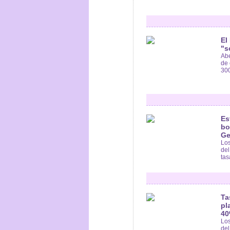
El
"s
Abe
de 
300
Es
bo
Ge
Los
del
tas
Ta
pl
4
Los
del