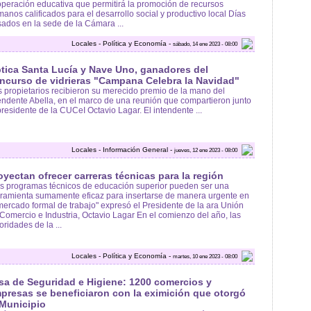
peración educativa que permitirá la promoción de recursos
anos calificados para el desarrollo social y productivo local Días
ados en la sede de la Cámara ...
Locales - Política y Economía -
sábado, 14 ene 2023 - 08:00
tica Santa Lucía y Nave Uno, ganadores del
ncurso de vidrieras "Campana Celebra la Navidad"
 propietarios recibieron su merecido premio de la mano del
endente Abella, en el marco de una reunión que compartieron junto
presidente de la CUCeI Octavio Lagar. El intendente ...
Locales - Información General -
jueves, 12 ene 2023 - 08:00
oyectan ofrecer carreras técnicas para la región
s programas técnicos de educación superior pueden ser una
ramienta sumamente eficaz para insertarse de manera urgente en
mercado formal de trabajo" expresó el Presidente de la ara Unión
Comercio e Industria, Octavio Lagar En el comienzo del año, las
oridades de la ...
Locales - Política y Economía -
martes, 10 ene 2023 - 08:00
sa de Seguridad e Higiene: 1200 comercios y
presas se beneficiaron con la eximición que otorgó
 Municipio