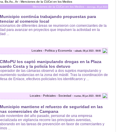
a, Bs.As., Ar - Menciones de la CUCei en los Medios
Menciones de la CUCei en los Medios -
domingo, 30 jul 2023
 Municipio continúa trabajando propuestas para
tenciar al comercio local
cionarios de diferentes áreas se reunieron con comerciantes de la
dad para avanzar en proyectos que impulsen la actividad en la
dad ...
Locales - Política y Economía -
sábado, 08 jul 2023 - 08:00
 CIMoPU los captó manipulando drogas en la Plaza
uardo Costa y la policía los detuvo
operador de las cámaras observó a dos sujetos manipulando y
sumiendo sustancias en la zona del mástil. Tras la coordinación de
Mesa de Enlace, efectivos policiales los identificaron y ...
Locales - Policiales - Sociedad -
martes, 06 jun 2023 - 08:00
 Municipio mantiene el refuerzo de seguridad en las
nas comerciales de Campana
sde noviembre del año pasado, personal de una empresa
ecializada en vigilancia recorre las principales avenidas,
aborando en las tareas de prevención en favor de comerciantes y
inos ...