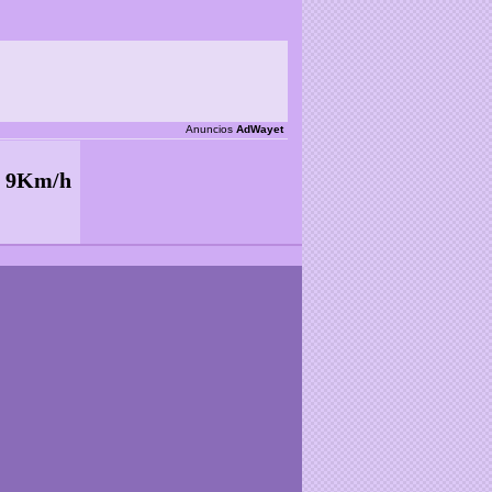
Anuncios
AdWayet