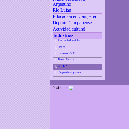
Argentino
Río Luján
Educación en Campana
Deporte Campanense
Actividad cultural
Industrias
Parques industriales
|_
Honda
|_
Refinería ESSO
|_
TenarisSiderca
|_
C.U.C.e.I.
|_
Cooperativas y otros
|_
Noticias