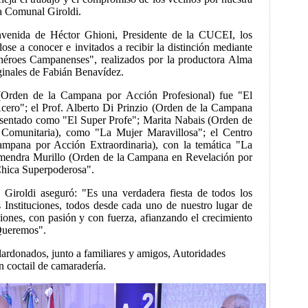
fa Comunal Giroldi.
envenida de Héctor Ghioni, Presidente de la CUCEI, los
se a conocer e invitados a recibir la distinción mediante
héroes Campanenses", realizados por la productora Alma
iginales de Fabián Benavídez.
(Orden de la Campana por Acción Profesional) fue "El
ero"; el Prof. Alberto Di Prinzio (Orden de la Campana
esentado como "El Super Profe"; Marita Nabais (Orden de
Comunitaria), como "La Mujer Maravillosa"; el Centro
mpana por Acción Extraordinaria), con la temática "La
Almendra Murillo (Orden de la Campana en Revelación por
Chica Superpoderosa".
e Giroldi aseguró: "Es una verdadera fiesta de todos los
 Instituciones, todos desde cada uno de nuestro lugar de
ciones, con pasión y con fuerza, afianzando el crecimiento
Queremos".
alardonados, junto a familiares y amigos, Autoridades
n coctail de camaradería.