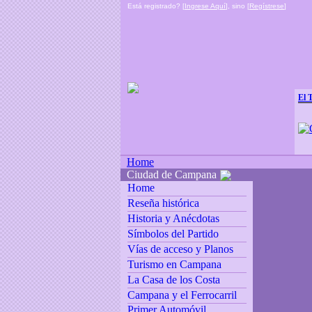
Está registrado? [
Ingrese Aquí
], sino [
Regístrese
]
El 
Home
Ciudad de Campana
Home
Reseña histórica
Historia y Anécdotas
Símbolos del Partido
Vías de acceso y Planos
Turismo en Campana
La Casa de los Costa
Campana y el Ferrocarril
Primer Automóvil