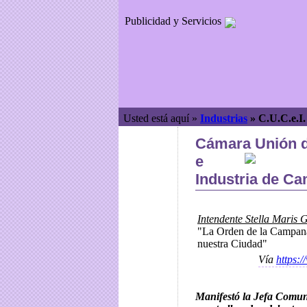
Publicidad y Servicios
Usted está aquí »
Industrias
»
C.U.C.e.I
Cámara Unión 
e
Industria de C
Intendente Stella Maris G
"La Orden de la Campana 
nuestra Ciudad"
Vía
https:
Manifestó la Jefa Comun