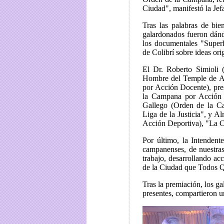
Ciudad", manifestó la Je
Tras las palabras de bi
galardonados fueron dándo
los documentales "Super
de Colibrí sobre ideas or
El Dr. Roberto Simioli 
Hombre del Temple de Ac
por Acción Docente), pr
la Campana por Acción 
Gallego (Orden de la Ca
Liga de la Justicia", y 
Acción Deportiva), "La 
Por último, la Intendent
campanenses, de nuestras
trabajo, desarrollando ac
de la Ciudad que Todos 
Tras la premiación, los g
presentes, compartieron u