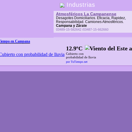
Industrias
Atmosféricos La Campanense
Desagotes Domiciliarios. Eficacia, Rapidez,
Responsabilidad. Camiones Atmosféricos.
Campana y Zárate
03489-15-582642 /03487-15-662660
Tiempo en Campana
12.9ºC
Cubierto con
probabilidad de lluvia
por TuTiempo.net