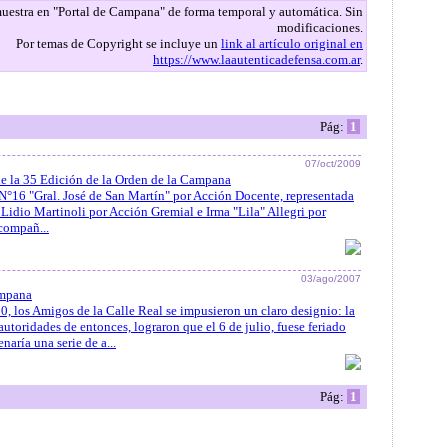
 muestra en "Portal de Campana" de forma temporal y automática. Sin
modificaciones.
Por temas de Copyright se incluye un
link al artículo original en
https://www.laautenticadefensa.com.ar
.
Pág:
1
07/oct/2009
de la 35 Edición de la Orden de la Campana
N°16 "Gral. José de San Martín" por Acción Docente, representada
o Lidio Martinoli por Acción Gremial e Irma "Lila" Allegri por
compañ...
03/ago/2007
ampana
60, los Amigos de la Calle Real se impusieron un claro designio: la
toridades de entonces, lograron que el 6 de julio, fuese feriado
naría una serie de a...
Pág:
1