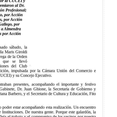
 por la CUCEI y
emiaron al Dr.
ión Profesional;
io, por Acción
s, por Acción
Gallego, por
y a Almendra
n por Acción
sado sábado, la
la Maris Giroldi
rega de la Orden
 que se llevó
ciones del Club
dición, impulsada por la Cámara Unión del Comercio e
CUCEI) y su Concejo Ejecutivo.
ntraban presentes, acompañando el importante y festivo
 Gabinete, Dr. Juan Ghione, la Secretaria de Gobierno y
iana Barbero, y el Secretario de Cultura y Educación, Fito
lo poder estar acompañando esta realización. Un encuentro
 Instituciones. De nuestra gente. Porque este galardón, la
eja el trabajo y el compromiso de los vecinos por nuestra