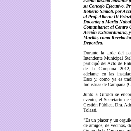
evento llevado adelante
su Concejo Ejecutivo. Pr
Roberto Simioli, por Acc
al Prof. Alberto Di Prinz
Docente; a Marita Nabai
Comunitaria; al Centro 
Acción Extraordinaria, 
Murillo, como Revelació
Deportiva.
Durante la tarde del pa
Intendente Municipal Stel
participó del Acto de Ent
de la Campana 2012,
adelante en las instala
Esso y, como ya es tra
Industrias de Campana (
Junto a Giroldi se enco
evento, el Secretario de
Gestión Pública, Dra. Adr
Tolassi.
"Es un placer y un orgul
de amigos, de vecinos, de
Orden de la Campana, refl