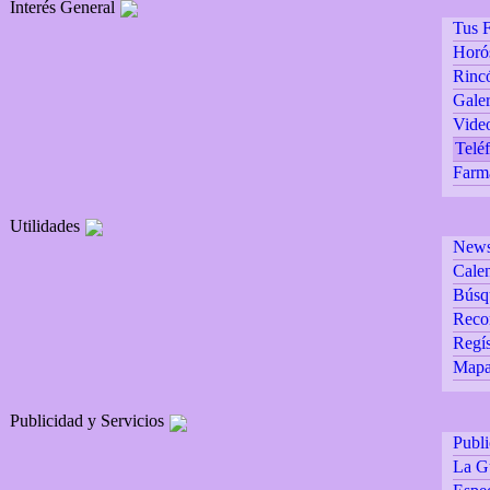
Interés General
Tus F
Horó
Rincó
Galer
Vide
Teléf
Farm
Utilidades
Newsl
Calen
Búsq
Reco
Regís
Mapa 
Publicidad y Servicios
Publ
La G