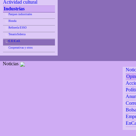
Actividad cultural
Industrias
Parques industriales
|_
Honda
|_
Refinería ESSO
|_
TenarisSiderca
|_
C.U.C.e.I.
|_
Cooperativas y otros
|_
Noticias
Notic
Opin
Accid
Polít
Anun
Corre
Bolsa
Empr
EnCa