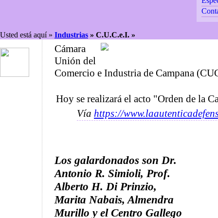
Espec
Cont
Usted está aquí »
Industrias
»
C.U.C.e.I. »
Cámara
Unión del
Comercio e Industria de Campana (CU
Hoy se realizará el acto "Orden de la
Vía
https://www.laautenticadefen
Los galardonados son Dr.
Antonio R. Simioli, Prof.
Alberto H. Di Prinzio,
Marita Nabais, Almendra
Murillo y el Centro Gallego