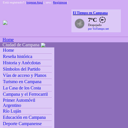
Está registrado? [
Ingrese Aquí
], sino [
Regístrese
]
El Tiempo en Campana
7ºC
Despejado
por TuTiempo.net
Home
Ciudad de Campana
Home
Reseña histórica
Historia y Anécdotas
Símbolos del Partido
Vías de acceso y Planos
Turismo en Campana
La Casa de los Costa
Campana y el Ferrocarril
Primer Automóvil
Argentino
Río Luján
Educación en Campana
Deporte Campanense