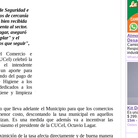
de Seguridad e
os de cercanía
 bien recibida
nta al sector.
agar, aseguró
Atmo
plar" y el
Desag
os que seguir",
Camion
Respon
indust
l Comercio e
WhatsA
UCeI) celebró la
 el intendente
 un aporte para
endo del pago de
e Higiene a los
dedicados a los
giene y limpieza
Kit D
o que lleva adelante el Municipio para que los comercios
Es una
enor costo, descontando la tasa municipal en aquellos
$ 299.
lizan. Es una medida que además va a incentivar las
15m -
usiasmo el presidente de la CUCeI, Octavio Lagar.
Debes 
ximición de la tasa afecta directamente y de buena manera