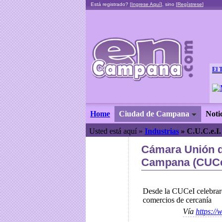
Está registrado? [
Ingrese Aquí
], sino [
Regístrese
]
El 
Home
Ciudad de Campana
Noti
Usted está aquí »
Industrias
»
C.U.C.e.I
Cámara Unión d
Campana (CUCe
Desde la CUCeI celebraro
comercios de cercanía
Vía
https:/