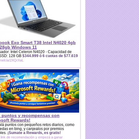
book Exo Smart T38 Intel N4020 4gb
28gb Windows 11
ador: Intel Celeron N4020 - Capacidad de
 SSD: 128 GB
$344.999 ó 6 cuotas de $77.619
/meli.la/2XQrXaL
 puntos y recompensas con
osoft Rewards!
lá puntos con pequeños retos diarios, como
das en bing, y canjealos por premios
bles.
¡Sumate a Rewards, es gratis!
 link de recomendación y empezá a ganar