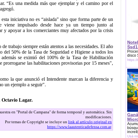
iar. “Es una medida más que ejemplar y el camino por el
 agregó.
esta iniciativa no es “aislada" sino que forma parte de un
 se viene impulsado desde hace ya un tiempo junto al
 y apoyar a los comerciantes muy afectados por la crisis
Note
 de trabajo siempre están atentos a las necesidades. El año
Ssd1
o del 50% de la Tasa de Seguridad e Higiene a todos los
Proces
disco
 además se eximió del 100% de la Tasa de Habilitación
https:/
 prorrogarse las habilitaciones provisorias por 15 meses",
omo la que anunció el Intendente marcan la diferencia y
 un ejemplo a seguir".
 Octavio Lagar.
 muestra en "Portal de Campana" de forma temporal y automática. Sin
Ganá
modificaciones.
Micr
Por temas de Copyright se incluye un
link al artículo original en
Acumu
https://www.laautenticadefensa.com.ar
.
búsque
increí
Usá mi