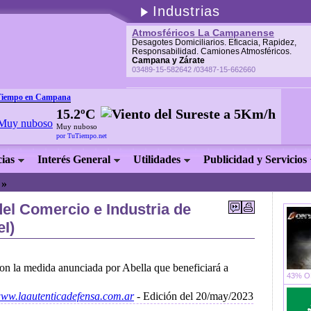
Industrias
Atmosféricos La Campanense
Desagotes Domiciliarios. Eficacia, Rapidez,
Responsabilidad. Camiones Atmosféricos.
Campana y Zárate
03489-15-582642 /03487-15-662660
Tiempo en Campana
15.2ºC
Muy nuboso
por TuTiempo.net
cias
Interés General
Utilidades
Publicidad y Servicios
. »
el Comercio e Industria de
I)
n la medida anunciada por Abella que beneficiará a
43% OF
/www.laautenticadefensa.com.ar
- Edición del 20/may/2023