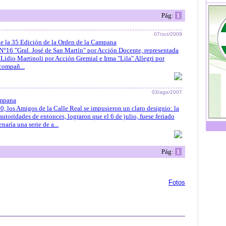
Pág:
1
07/oct/2009
de la 35 Edición de la Orden de la Campana
N°16 "Gral. José de San Martín" por Acción Docente, representada
o Lidio Martinoli por Acción Gremial e Irma "Lila" Allegri por
compañ...
03/ago/2007
ampana
60, los Amigos de la Calle Real se impusieron un claro designio: la
toridades de entonces, lograron que el 6 de julio, fuese feriado
naría una serie de a...
Pág:
1
Fotos