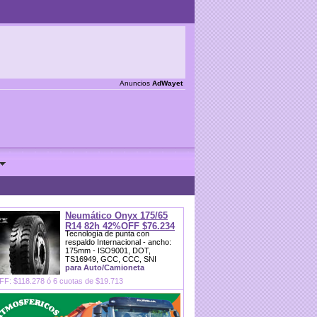
Anuncios
AdWayet
Neumático Onyx 175/65
R14 82h 42%OFF $76.234
Tecnología de punta con
respaldo Internacional - ancho:
175mm - ISO9001, DOT,
TS16949, GCC, CCC, SNI
para Auto/Camioneta
F: $118.278 ó 6 cuotas de $19.713