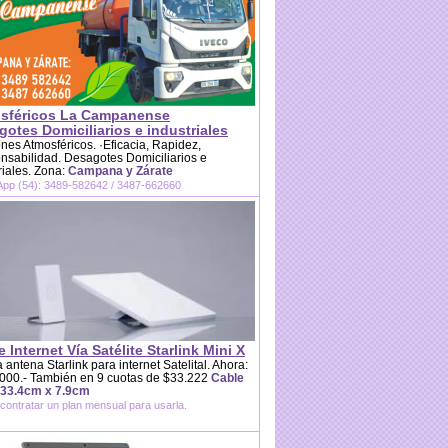
sféricos La Campanense
otes Domiciliarios e industriales
es Atmosféricos. ·Eficacia, Rapidez,
sabilidad. Desagotes Domiciliarios e
riales. Zona:
Campana y Zárate
pp (54): 3489-582642 / 3487-662660
e Internet Vía Satélite Starlink Mini X
 antena Starlink para internet Satelital. Ahora:
000.- También en 9 cuotas de $33.222
Cable
 33.4cm x 7.9cm
contratar un plan mensual para usarla.