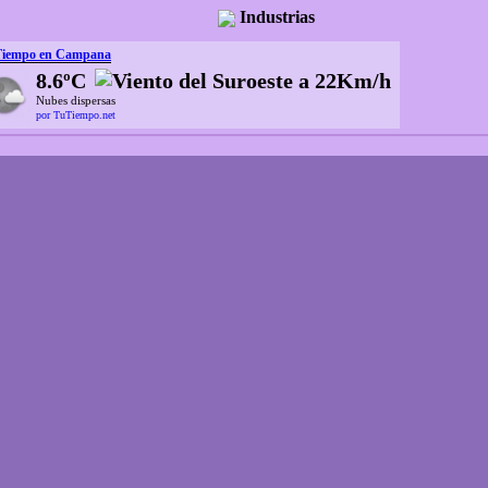
Industrias
Tiempo en Campana
8.6ºC
Nubes dispersas
por TuTiempo.net