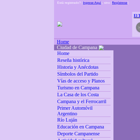
Está registrado? [
Ingrese Aquí
], sino [
Regístrese
]
El 
Home
Ciudad de Campana
Home
Reseña histórica
Historia y Anécdotas
Símbolos del Partido
Vías de acceso y Planos
Turismo en Campana
La Casa de los Costa
Campana y el Ferrocarril
Primer Automóvil
Argentino
Río Luján
Educación en Campana
Deporte Campanense