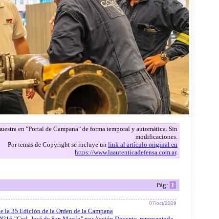
 muestra en "Portal de Campana" de forma temporal y automática. Sin
modificaciones.
Por temas de Copyright se incluye un
link al artículo original en
https://www.laautenticadefensa.com.ar
.
Pág:
1
07/oct/2009
de la 35 Edición de la Orden de la Campana
N°16 "Gral. José de San Martín" por Acción Docente, representada