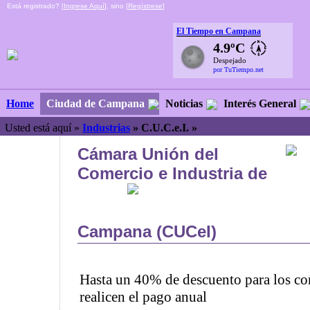
Está registrado? [
Ingrese Aquí
], sino [
Regístrese
]
El Tiempo en Campana
4.9ºC
Despejado
por TuTiempo.net
Ciudad de Campana
Noticias
Interés General
Home
Usted está aquí »
Industrias
»
C.U.C.e.I. »
Cámara Unión del
Comercio e Industria de
Campana (CUCeI)
Hasta un 40% de descuento para los co
realicen el pago anual