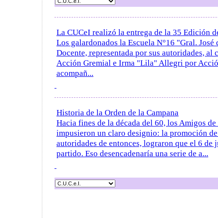
La CUCeI realizó la entrega de la 35 Edición 
Los galardonados la Escuela N°16 "Gral. José 
Docente, representada por sus autoridades, al 
Acción Gremial e Irma "Lila" Allegri por Acci
acompañ...
Historia de la Orden de la Campana
Hacia fines de la década del 60, los Amigos de 
impusieron un claro designio: la promoción d
autoridades de entonces, lograron que el 6 de ju
partido. Eso desencadenaría una serie de a...