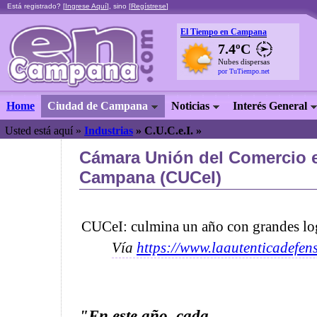
Está registrado? [
Ingrese Aquí
], sino [
Regístrese
]
El Tiempo en Campana
7.4ºC
Nubes dispersas
por TuTiempo.net
Home
Ciudad de Campana
Noticias
Interés General
Usted está aquí »
Industrias
»
C.U.C.e.I. »
Cámara Unión del Comercio e
Campana (CUCeI)
CUCeI: culmina un año con grandes lo
Vía
https://www.laautenticadefen
"En este año, cada