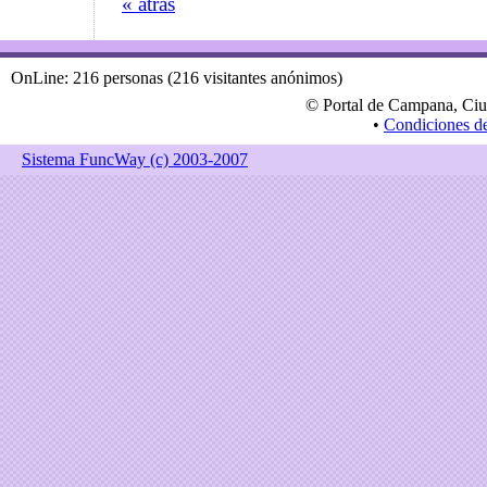
« atras
OnLine: 216 personas (216 visitantes anónimos)
© Portal de Campana, Ciu
•
Condiciones d
Sistema FuncWay (c) 2003-2007