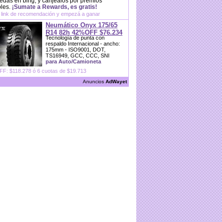
das en bing, y canjealos por premios
bles.
¡Sumate a Rewards, es gratis!
 link de recomendación y empezá a ganar
Neumático Onyx 175/65
R14 82h 42%OFF $76.234
Tecnología de punta con
respaldo Internacional - ancho:
175mm - ISO9001, DOT,
TS16949, GCC, CCC, SNI
para Auto/Camioneta
F: $118.278 ó 6 cuotas de $19.713
Anuncios
AdWayet