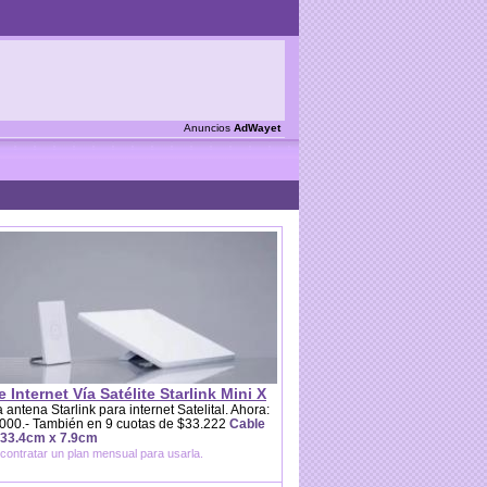
Anuncios
AdWayet
e Internet Vía Satélite Starlink Mini X
 antena Starlink para internet Satelital. Ahora:
000.- También en 9 cuotas de $33.222
Cable
 33.4cm x 7.9cm
contratar un plan mensual para usarla.