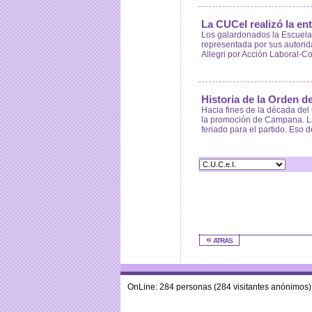
La CUCeI realizó la en
Los galardonados la Escuela 
representada por sus autorida
Allegri por Acción Laboral-C
Historia de la Orden 
Hacia fines de la década del 
la promoción de Campana. Las
feriado para el partido. Eso 
« atras
OnLine: 284 personas (284 visitantes anónimos)