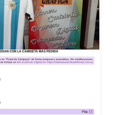
POSAN CON LA CAMISETA MAS PEDIDA
ra en "Portal de Campana" de forma temporal y automática. Sin modificaciones.
 se incluye un
link al artículo original en https://www.laautenticadefensa.com.ar
.
)
)
Pág:
1