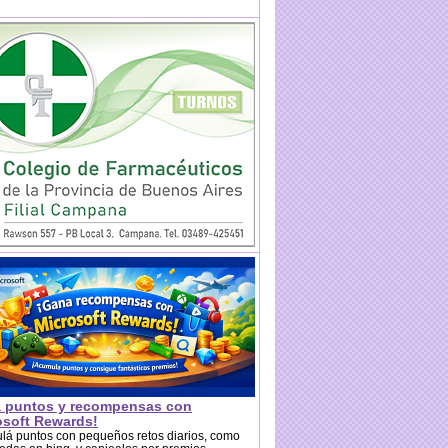
 puntos y recompensas con
osoft Rewards!
lá puntos con pequeños retos diarios, como