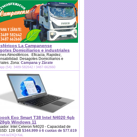
sféricos La Campanense
otes Domiciliarios e industriales
es Atmosféricos. ·Eficacia, Rapidez,
sabilidad. Desagotes Domiciliarios e
riales. Zona:
Campana y Zárate
pp (54): 3489-582642 / 3487-662660
book Exo Smart T38 Intel N4020 4gb
28gb Windows 11
ador: Intel Celeron N4020 - Capacidad de
 SSD: 128 GB
$344.999 ó 6 cuotas de $77.619
/meli.la/2XQrXaL