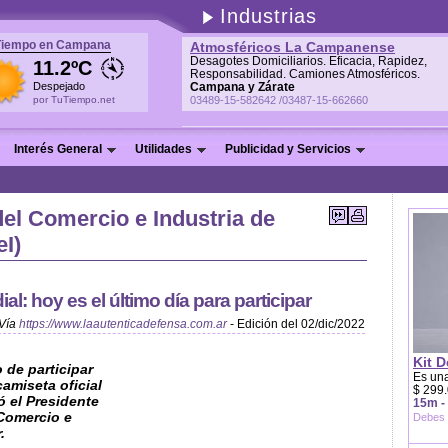
Industrias
Tiempo en Campana
Atmosféricos La Campanense
Desagotes Domiciliarios. Eficacia, Rapidez,
11.2ºC
Responsabilidad. Camiones Atmosféricos.
Despejado
Campana y Zárate
por TuTiempo.net
03489-15-582642 /03487-15-662660
Interés General
Utilidades
Publicidad y Servicios
el Comercio e Industria de
I)
l: hoy es el último día para participar
Vía
https://www.laautenticadefensa.com.ar
- Edición del 02/dic/2022
Kit D
 de participar
Es una
camiseta oficial
$ 299.
ó el Presidente
15m -
Comercio e
Debes 
.