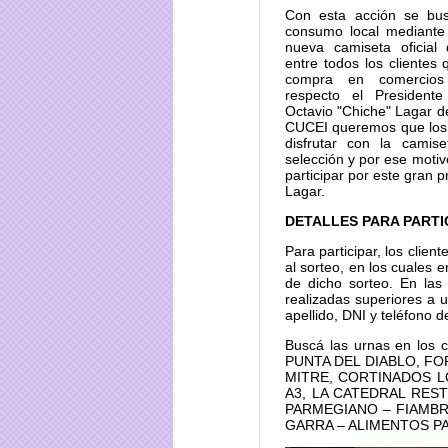
Con esta acción se bus
consumo local mediante 
nueva camiseta oficial 
entre todos los clientes 
compra en comercios 
respecto el President
Octavio "Chiche" Lagar d
CUCEI queremos que los 
disfrutar con la camise
selección y por ese motiv
participar por este gran 
Lagar.
DETALLES PARA PARTI
Para participar, los clie
al sorteo, en los cuales 
de dicho sorteo. En las
realizadas superiores a
apellido, DNI y teléfono d
Buscá las urnas en los
PUNTA DEL DIABLO, F
MITRE, CORTINADOS L
A3, LA CATEDRAL REST
PARMEGIANO – FIAMBR
GARRA – ALIMENTOS P