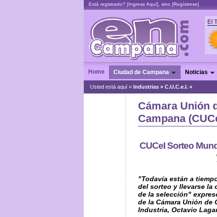
Está registrado? [
Ingrese Aquí
], sino [
Regístrese
]
El 
Home
Ciudad de Campana
Noticias
Usted está aquí »
Industrias
»
C.U.C.e.I. »
Cámara Unión d
Campana (CUCe
CUCeI Sorteo Mundia
"Todavía están a tiempo
del sorteo y llevarse la 
de la selección" expres
de la Cámara Unión de 
Industria, Octavio Lagar