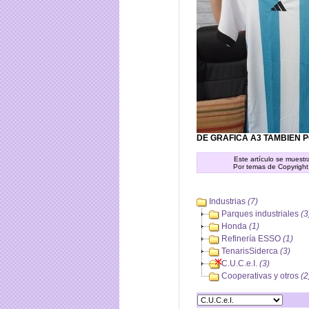
DE GRAFICA A3 TAMBIEN 
Este artículo se muest
Por temas de Copyright
Industrias
(7)
Parques industriales
(3
Honda
(1)
Refinería ESSO
(1)
TenarisSiderca
(3)
C.U.C.e.I.
(3)
Cooperativas y otros
(2