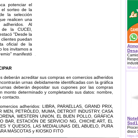
ca potenciar el
el sorteo de la
de la selección
que realicen una
adheridos. Al
e de la CUCEI,
estacó "Desde la
clientes puedan
ta oficial de la
Atmo
o los invitamos a
Desag
premio" manifestó
Camion
Respon
indust
CIPAR
WhatsA
ntes deberán acreditar sus compras en comercios adheridos
encontrarán urnas debidamente identificadas con la gráfica
 urnas deberán depositar sus cupones por las compras
 un monto determinado y completando sus datos: nombre,
e contacto.
 comercios adheridos: LIBRA, PARAELLAS, GRAND PRIX,
OR MEN, PETRÓLEO, MUMA, DETROIT INDUSTRY, CASA
ORENA, WESTERN UNION, EL BUEN POLLO, GRÁFICA
Note
O BAR, ESTACIÓN DE SERVICIO NG, CHICHE ART, EL
Ssd1
ES Y QUESOS, LAS MEDIALUNAS DEL ABUELO, PURA
Proces
ARA MASCOTAS y KIOSKO FITO
disco
https:/