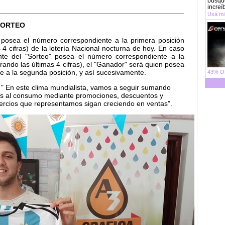
búsque
increí
Usá mi
SORTEO
 posea el número correspondiente a la primera posición
 4 cifras) de la lotería Nacional nocturna de hoy. En caso
nte del "Sorteo" posea el número correspondiente a la
rando las últimas 4 cifras), el "Ganador" será quien posea
e a la segunda posición, y así sucesivamente.
43% OF
" En este clima mundialista, vamos a seguir sumando
os al consumo mediante promociones, descuentos y
ercios que representamos sigan creciendo en ventas".