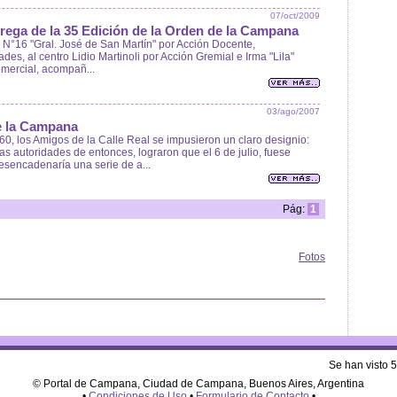
07/oct/2009
trega de la 35 Edición de la Orden de la Campana
N°16 "Gral. José de San Martín" por Acción Docente,
des, al centro Lidio Martinoli por Acción Gremial e Irma "Lila"
omercial, acompañ...
03/ago/2007
de la Campana
60, los Amigos de la Calle Real se impusieron un claro designio:
 autoridades de entonces, lograron que el 6 de julio, fuese
desencadenaría una serie de a...
Pág:
1
Fotos
Se han visto 
© Portal de Campana, Ciudad de Campana, Buenos Aires, Argentina
•
Condiciones de Uso
•
Formulario de Contacto
•