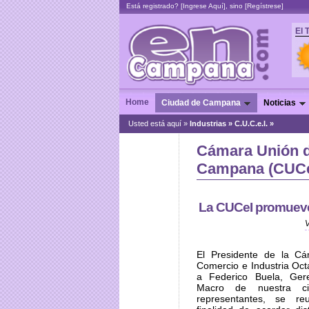
Está registrado? [
Ingrese Aquí
], sino [
Regístrese
]
El 
Home
Ciudad de Campana
Noticias
Usted está aquí »
Industrias
»
C.U.C.e.I. »
Cámara Unión d
Campana (CUCe
La CUCeI promueve
El Presidente de la C
Comercio e Industria Octa
a Federico Buela, Ger
Macro de nuestra c
representantes, se re