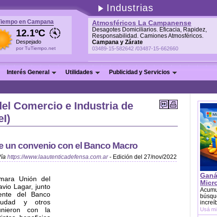
Industrias
Tiempo en Campana
Atmosféricos La Campanense
Desagotes Domiciliarios. Eficacia, Rapidez,
12.1ºC
Responsabilidad. Camiones Atmosféricos.
Despejado
Campana y Zárate
por TuTiempo.net
03489-15-582642 /03487-15-662660
Interés General
Utilidades
Publicidad y Servicios
el Comercio e Industria de
I)
 un convenio con el Banco Macro
Vía
https://www.laautenticadefensa.com.ar
- Edición del 27/nov/2022
Ganá
ámara Unión del
Micr
vio Lagar, junto
Acumu
ente del Banco
búsque
iudad y otros
increí
unieron con la
Usá mi