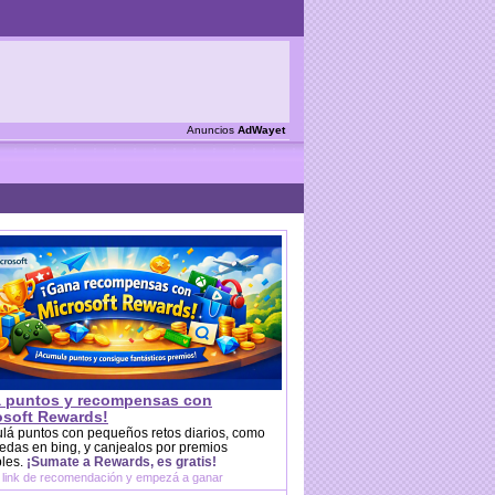
Anuncios
AdWayet
 puntos y recompensas con
osoft Rewards!
lá puntos con pequeños retos diarios, como
das en bing, y canjealos por premios
bles.
¡Sumate a Rewards, es gratis!
 link de recomendación y empezá a ganar