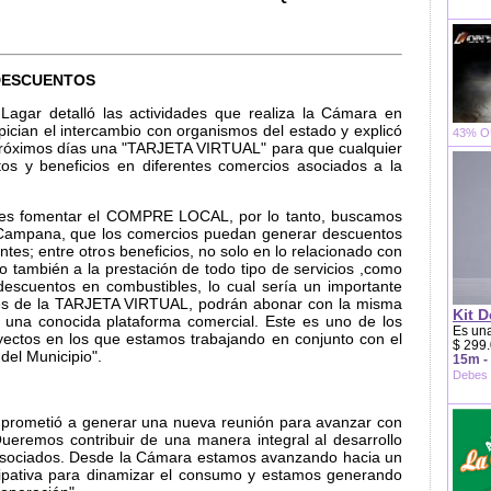
 DESCUENTOS
agar detalló las actividades que realiza la Cámara en
pician el intercambio con organismos del estado y explicó
43% OF
próximos días una "TARJETA VIRTUAL" para que cualquier
os y beneficios en diferentes comercios asociados a la
l es fomentar el COMPRE LOCAL, por lo tanto, buscamos
n Campana, que los comercios puedan generar descuentos
ientes; entre otros beneficios, no solo en lo relacionado con
o también a la prestación de todo tipo de servicios ,como
descuentos en combustibles, lo cual sería un importante
ntes de la TARJETA VIRTUAL, podrán abonar con la misma
Kit D
 una conocida plataforma comercial. Este es uno de los
Es una
yectos en los que estamos trabajando en conjunto con el
$ 299.
del Municipio".
15m -
Debes 
prometió a generar una nueva reunión para avanzar con
ueremos contribuir de una manera integral al desarrollo
sociados. Desde la Cámara estamos avanzando hacia un
cipativa para dinamizar el consumo y estamos generando