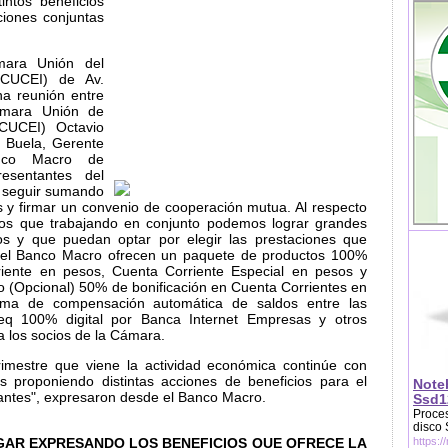
intos beneficios
ciones conjuntas
ara Unión del
(CUCEI) de Av.
na reunión entre
ámara Unión de
(CUCEI) Octavio
o Buela, Gerente
nco Macro de
esentantes del
e seguir sumando
os y firmar un convenio de cooperación mutua. Al respecto
os que trabajando en conjunto podemos lograr grandes
ios y que puedan optar por elegir las prestaciones que
 el Banco Macro ofrecen un paquete de productos 100%
riente en pesos, Cuenta Corriente Especial en pesos y
to (Opcional) 50% de bonificación en Cuenta Corrientes en
tema de compensación automática de saldos entre las
q 100% digital por Banca Internet Empresas y otros
a los socios de la Cámara.
imestre que viene la actividad económica continúe con
os proponiendo distintas acciones de beneficios para el
Note
iantes", expresaron desde el Banco Macro.
Ssd1
Proces
disco
GAR EXPRESANDO LOS BENEFICIOS QUE OFRECE LA
https:/