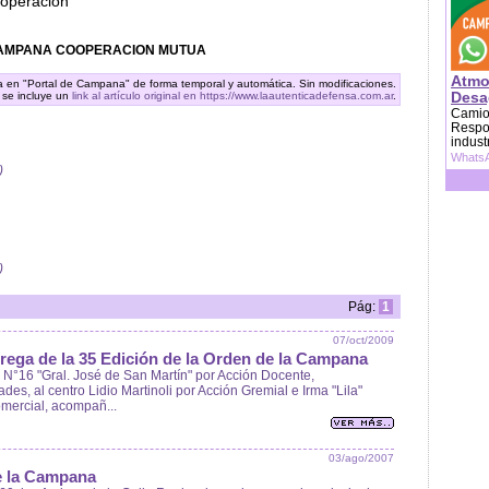
operación"
CAMPANA COOPERACION MUTUA
Atmo
ra en "Portal de Campana" de forma temporal y automática. Sin modificaciones.
Desag
 se incluye un
link al artículo original en https://www.laautenticadefensa.com.ar
.
Camion
Respon
indust
WhatsA
)
)
Pág:
1
07/oct/2009
trega de la 35 Edición de la Orden de la Campana
N°16 "Gral. José de San Martín" por Acción Docente,
des, al centro Lidio Martinoli por Acción Gremial e Irma "Lila"
omercial, acompañ...
03/ago/2007
de la Campana