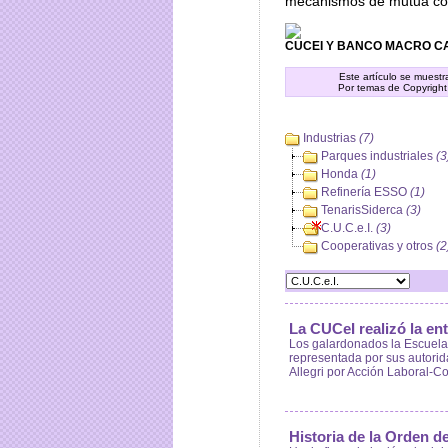
mecanismos de mutua co
CUCEI Y BANCO MACRO 
Este artículo se muest
Por temas de Copyright
Industrias
(7)
Parques industriales
(3
Honda
(1)
Refinería ESSO
(1)
TenarisSiderca
(3)
C.U.C.e.I.
(3)
Cooperativas y otros
(2
La CUCeI realizó la en
Los galardonados la Escuela 
representada por sus autorida
Allegri por Acción Laboral-C
Historia de la Orden 