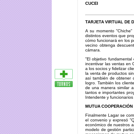
CUCEI
TARJETA VIRTUAL DE
A su momento "Chiche" L
distintos eventos que pro
cómo funcionará en los 
vecino obtenga descuent
cámara.
"El objetivo fundamenta
incentivar las ventas e
a los socios y fidelizar cl
la venta de productos sin
así también de obtener 
logro. También los clie
de una manera similar a
tantos e importantes pro
Intendente y funcionarios 
MUTUA COOPERACIÓN
Finalmente Lagar se com
el convenio y expresó "Q
económico de nuestros a
modelo de gestión parti