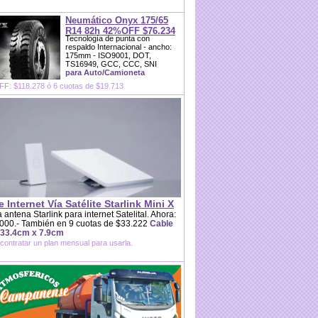
Neumático Onyx 175/65
R14 82h 42%OFF $76.234
Tecnología de punta con
respaldo Internacional - ancho:
175mm - ISO9001, DOT,
TS16949, GCC, CCC, SNI
para Auto/Camioneta
F: $118.278 ó 6 cuotas de $19.713
e Internet Vía Satélite Starlink Mini X
 antena Starlink para internet Satelital. Ahora:
000.- También en 9 cuotas de $33.222
Cable
 33.4cm x 7.9cm
contratar un plan mensual para usarla.