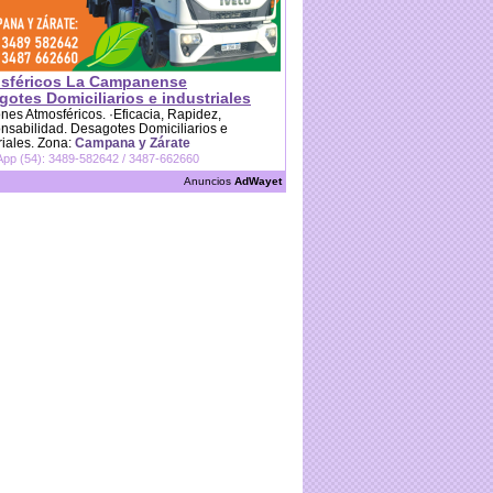
sféricos La Campanense
otes Domiciliarios e industriales
es Atmosféricos. ·Eficacia, Rapidez,
sabilidad. Desagotes Domiciliarios e
riales. Zona:
Campana y Zárate
pp (54): 3489-582642 / 3487-662660
Anuncios
AdWayet