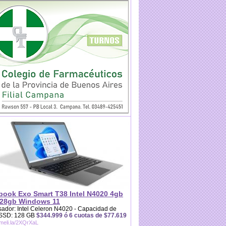
book Exo Smart T38 Intel N4020 4gb
28gb Windows 11
ador: Intel Celeron N4020 - Capacidad de
 SSD: 128 GB
$344.999 ó 6 cuotas de $77.619
/meli.la/2XQrXaL