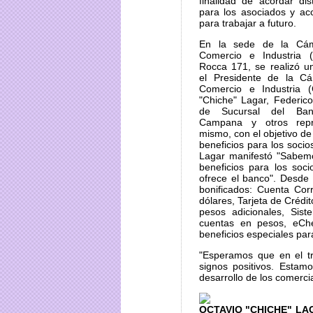
finalidad de acordar dist
para los asociados y ac
para trabajar a futuro.
En la sede de la Cám
Comercio e Industria 
Rocca 171, se realizó u
el Presidente de la C
Comercio e Industria 
"Chiche" Lagar, Federic
de Sucursal del Ba
Campana y otros repr
mismo, con el objetivo d
beneficios para los soci
Lagar manifestó "Sabem
beneficios para los soc
ofrece el banco". Desde
bonificados: Cuenta Cor
dólares, Tarjeta de Crédi
pesos adicionales, Sis
cuentas en pesos, eChe
beneficios especiales par
"Esperamos que en el tr
signos positivos. Estam
desarrollo de los comerc
OCTAVIO "CHICHE" LA