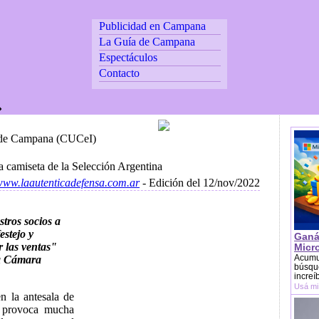
Publicidad en Campana
La Guía de Campana
Espectáculos
Contacto
 »
a de Campana (CUCeI)
 camiseta de la Selección Argentina
/www.laautenticadefensa.com.ar
- Edición del 12/nov/2022
tros socios a
estejo y
Ganá
 las ventas"
Micr
Acumu
la Cámara
búsque
increí
Usá mi
n la antesala de
l provoca mucha