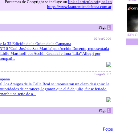
Por temas de Copyright se incluye un
link al artículo original en
https://www.laautenticadefensa.com.ar
.
Pág:
1
43% OF
07/oct/2009
de la 35 Edición de la Orden de la Campana
N°16 "Gral. José de San Martín" por Acción Docente, representada
o Lidio Martinoli por Acción Gremial e Irma "Lila" Allegri por
compañ...
03/ago/2007
ampana
60, los Amigos de la Calle Real se impusieron un claro designio: la
toridades de entonces, lograron que el 6 de julio, fuese feriado
naría una serie de a...
Pág:
1
Fotos