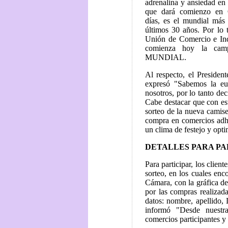
adrenalina y ansiedad en 
que dará comienzo en 
días, es el mundial más
últimos 30 años. Por lo 
Unión de Comercio e In
comienza hoy la ca
MUNDIAL.
Al respecto, el Presiden
expresó "Sabemos la eu
nosotros, por lo tanto de
Cabe destacar que con es
sorteo de la nueva camiset
compra en comercios adhe
un clima de festejo y opt
DETALLES PARA PA
Para participar, los clien
sorteo, en los cuales enc
Cámara, con la gráfica de
por las compras realiza
datos: nombre, apellido,
informó "Desde nuestra 
comercios participantes y 