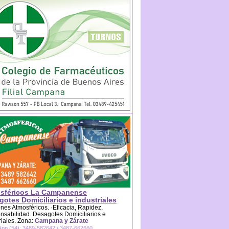
sféricos La Campanense
otes Domiciliarios e industriales
es Atmosféricos. ·Eficacia, Rapidez,
sabilidad. Desagotes Domiciliarios e
riales. Zona:
Campana y Zárate
pp (54): 3489-582642 / 3487-662660