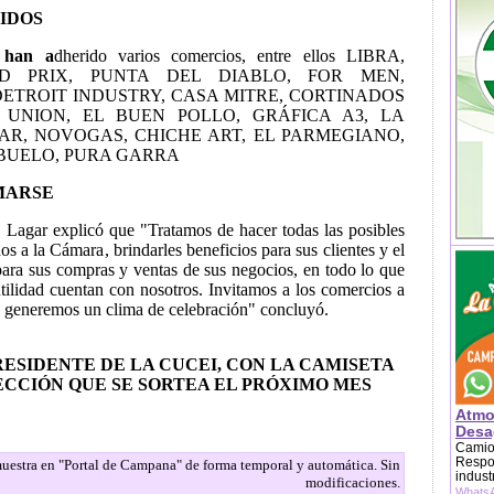
IDOS
 han a
dherido varios comercios, entre ellos LIBRA,
D PRIX, PUNTA DEL DIABLO, FOR MEN,
ETROIT INDUSTRY, CASA MITRE, CORTINADOS
 UNION, EL BUEN POLLO, GRÁFICA A3, LA
AR, NOVOGAS, CHICHE ART, EL PARMEGIANO,
BUELO, PURA GARRA
UMARSE
va, Lagar explicó que "Tratamos de hacer todas las posibles
dos a la Cámara, brindarles beneficios para sus clientes y el
para sus compras y ventas de sus negocios, en todo lo que
tilidad cuentan con nosotros. Invitamos a los comercios a
s generemos un clima de celebración" concluyó.
RESIDENTE DE LA CUCEI, CON LA CAMISETA
LECCIÓN QUE SE SORTEA EL PRÓXIMO MES
Atmo
Desag
Camion
Respon
 muestra en "Portal de Campana" de forma temporal y automática. Sin
indust
modificaciones.
WhatsA