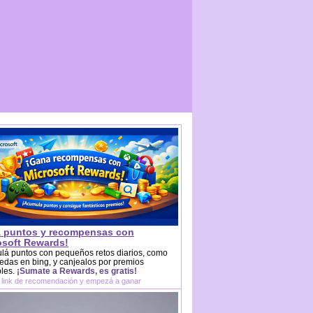
 puntos y recompensas con
osoft Rewards!
lá puntos con pequeños retos diarios, como
das en bing, y canjealos por premios
bles.
¡Sumate a Rewards, es gratis!
 link de recomendación y empezá a ganar