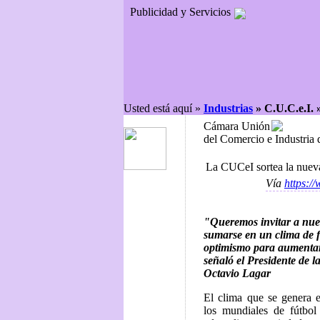
Publicidad y Servicios
Usted está aquí »
Industrias
»
C.U.C.e.I.
Cámara Unión
del Comercio e Industri
La CUCeI sortea la nueva
Vía
https:/
"Queremos invitar a nues
sumarse en un clima de f
optimismo para aumentar
señaló el Presidente de 
Octavio Lagar
El clima que se genera e
los mundiales de fútbo