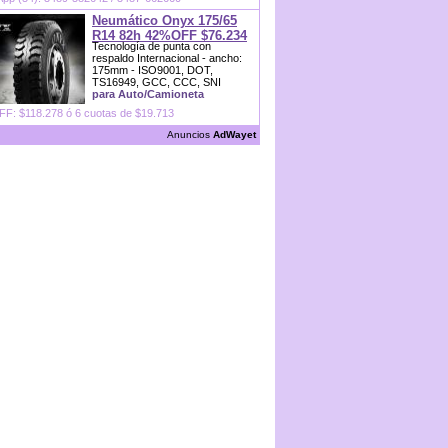
Neumático Onyx 175/65
R14 82h 42%OFF $76.234
Tecnología de punta con
respaldo Internacional - ancho:
175mm - ISO9001, DOT,
TS16949, GCC, CCC, SNI
para Auto/Camioneta
F: $118.278 ó 6 cuotas de $19.713
Anuncios
AdWayet