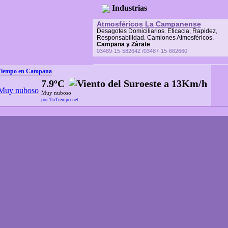
Industrias
Atmosféricos La Campanense
Desagotes Domiciliarios. Eficacia, Rapidez,
Responsabilidad. Camiones Atmosféricos.
Campana y Zárate
03489-15-582642 /03487-15-662660
Tiempo en Campana
7.9ºC
Muy nuboso
por TuTiempo.net