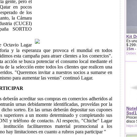
la gente, pero el
Qatar en pocos
 esperado de los
tanto, la Cámara
dustria (CUCEI)
mpaña SORTEO
Kit D
Es una
te Octavio Lagar
$ 299.
15m -
foria y la esperanza que provoca el mundial en todos
Debes 
cidimos esta campaña para atraer clientes a los comercios".
ta acción se busca potenciar el consumo local mediante el
a de la selección entre todos los clientes que realicen una
ridos. "Queremos invitar a nuestros socios a sumarse en
imismo para aumentar las ventas" continuó Lagar.
RTICIPAR
tes deberán acreditar sus compras en comercios adheridos al
ontrarán urnas debidamente identificadas, proveídas por la
Note
 dicho sorteo. En las urnas deberán depositar sus cupones
Ssd1
das superiores a un monto determinado y completando sus
Proces
 DNI y teléfono de contacto. Al respecto, "Chiche" Lagar
disco
institución facilitaremos material promocional a los
https:/
no hay limitaciones en cuanto a rubros para participar "