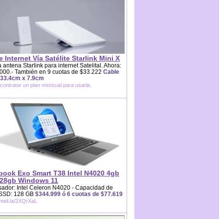
e Internet Vía Satélite Starlink Mini X
 antena Starlink para internet Satelital. Ahora:
000.- También en 9 cuotas de $33.222
Cable
 33.4cm x 7.9cm
contratar un plan mensual para usarla.
book Exo Smart T38 Intel N4020 4gb
28gb Windows 11
ador: Intel Celeron N4020 - Capacidad de
 SSD: 128 GB
$344.999 ó 6 cuotas de $77.619
/meli.la/2XQrXaL