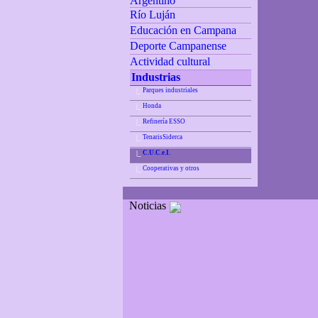
Argentino
Río Luján
Educación en Campana
Deporte Campanense
Actividad cultural
Industrias
Parques industriales
|_
Honda
|_
Refinería ESSO
|_
TenarisSiderca
|_
C.U.C.e.I.
|_
Cooperativas y otros
|_
Noticias