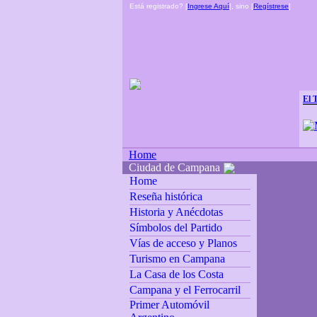
Está registrado? [
Ingrese Aquí
], sino [
Regístrese
]
El 
Home
Ciudad de Campana
Home
Reseña histórica
Historia y Anécdotas
Símbolos del Partido
Vías de acceso y Planos
Turismo en Campana
La Casa de los Costa
Campana y el Ferrocarril
Primer Automóvil