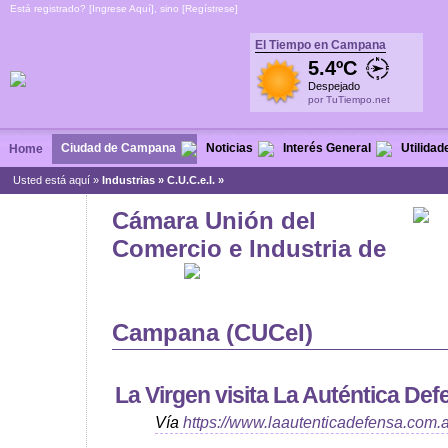
Está registrado? [
Ingrese Aquí
], sino [
Regístrese
]
El Tiempo en Campana
5.4ºC
Despejado
por TuTiempo.net
Ciudad de Campana
Noticias
Interés General
Utilidad
Home
Usted está aquí »
Industrias
»
C.U.C.e.I. »
Cámara Unión del
Comercio e Industria de
Campana (CUCeI)
La Virgen visita La Auténtica Def
Vía
https://www.laautenticadefensa.com.a