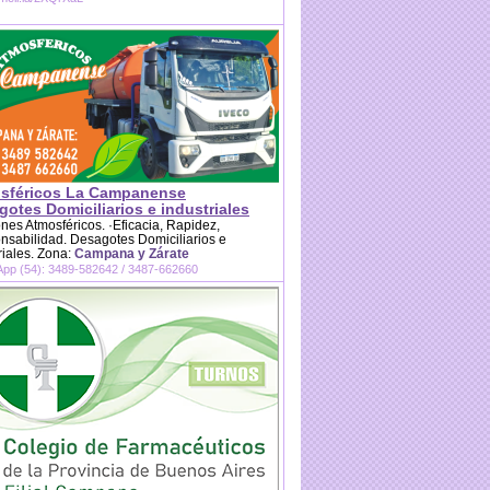
sféricos La Campanense
otes Domiciliarios e industriales
es Atmosféricos. ·Eficacia, Rapidez,
sabilidad. Desagotes Domiciliarios e
riales. Zona:
Campana y Zárate
pp (54): 3489-582642 / 3487-662660