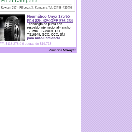
Neumático Onyx 175/65
R14 82h 42%OFF $76.234
Tecnología de punta con
respaldo Internacional - ancho:
175mm - ISO9001, DOT,
TS16949, GCC, CCC, SNI
para Auto/Camioneta
F: $118.278 ó 6 cuotas de $19.713
Anuncios
AdWayet