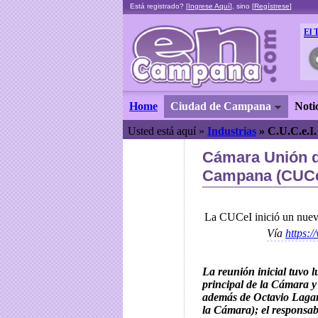
Está registrado? [
Ingrese Aquí
], sino [
Regístrese
]
El 
Home
Ciudad de Campana
Noti
Usted está aquí »
Industrias
»
C.U.C.e.I
Cámara Unión d
Campana (CUCe
La CUCeI inició un nuevo
Vía
https:
La reunión inicial tuvo l
principal de la Cámara y 
además de Octavio Lagar
la Cámara); el responsab