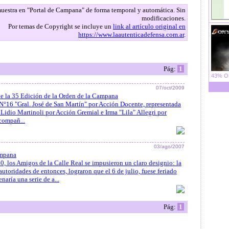
 muestra en "Portal de Campana" de forma temporal y automática. Sin
modificaciones.
Por temas de Copyright se incluye un
link al artículo original en
https://www.laautenticadefensa.com.ar
.
Pág:
1
43% OF
07/oct/2009
de la 35 Edición de la Orden de la Campana
N°16 "Gral. José de San Martín" por Acción Docente, representada
o Lidio Martinoli por Acción Gremial e Irma "Lila" Allegri por
compañ...
03/ago/2007
ampana
60, los Amigos de la Calle Real se impusieron un claro designio: la
toridades de entonces, lograron que el 6 de julio, fuese feriado
naría una serie de a...
Pág:
1