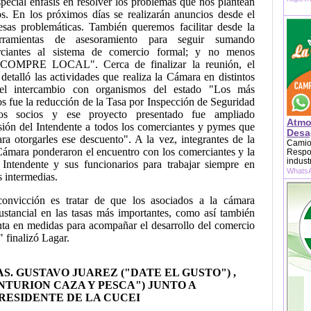
pecial énfasis en resolver los problemas que nos plantean
os. En los próximos días se realizarán anuncios desde el
esas problemáticas. También queremos facilitar desde la
ramientas de asesoramiento para seguir sumando
ciantes al sistema de comercio formal; y no menos
l COMPRE LOCAL". Cerca de finalizar la reunión, el
detalló las actividades que realiza la Cámara en distintos
 el intercambio con organismos del estado "Los más
s fue la reducción de la Tasa por Inspección de Seguridad
os socios y ese proyecto presentado fue ampliado
Atmo
isión del Intendente a todos los comerciantes y pymes que
Desag
ra otorgarles ese descuento". A la vez, integrantes de la
Camion
 Cámara ponderaron el encuentro con los comerciantes y la
Respon
indust
 Intendente y sus funcionarios para trabajar siempre en
WhatsA
s intermedias.
 convicción es tratar de que los asociados a la cámara
stancial en las tasas más importantes, como así también
nta en medidas para acompañar el desarrollo del comercio
" finalizó Lagar.
AS. GUSTAVO JUAREZ ("DATE EL GUSTO") ,
ENTURION CAZA Y PESCA") JUNTO A
RESIDENTE DE LA CUCEI