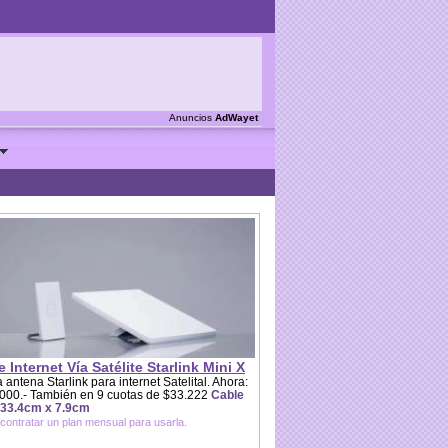
Anuncios
AdWayet
e Internet Vía Satélite Starlink Mini X
 antena Starlink para internet Satelital. Ahora:
000.- También en 9 cuotas de $33.222
Cable
 33.4cm x 7.9cm
contratar un plan mensual para usarla.