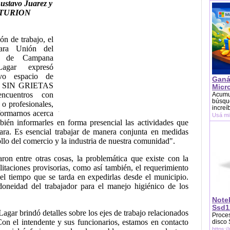
tavo Juarez y
ENTURION
n de trabajo, el
ara Unión del
ia de Campana
agar expresó
vo espacio de
Ganá
os SIN GRIETAS
Micr
ncuentros con
Acumu
búsque
 o profesionales,
increí
formarnos acerca
Usá mi
bién informarles en forma presencial las actividades que
ara. Es esencial trabajar de manera conjunta en medidas
llo del comercio y la industria de nuestra comunidad".
ron entre otras cosas, la problemática que existe con la
ilitaciones provisorias, como así también, el requerimiento
 el tiempo que se tarda en expedirlas desde el municipio.
 idoneidad del trabajador para el manejo higiénico de los
Note
Ssd1
gar brindó detalles sobre los ejes de trabajo relacionados
Proces
Con el intendente y sus funcionarios, estamos en contacto
disco
https:/