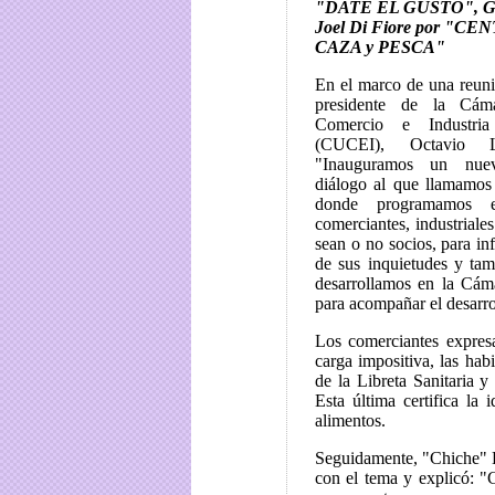
"DATE EL GUSTO", Gus
Joel Di Fiore por "C
CAZA y PESCA"
En el marco de una reunió
presidente de la Cám
Comercio e Industr
(CUCEI), Octavio L
"Inauguramos un nue
diálogo al que llamam
donde programamos e
comerciantes, industriales
sean o no socios, para in
de sus inquietudes y tam
desarrollamos en la Cám
para acompañar el desarro
Los comerciantes expresa
carga impositiva, las hab
de la Libreta Sanitaria y
Esta última certifica la
alimentos.
Seguidamente, "Chiche" La
con el tema y explicó: "