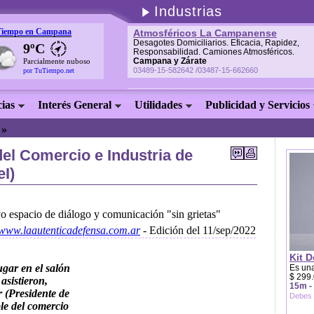
Industrias
Tiempo en Campana
Atmosféricos La Campanense
Desagotes Domiciliarios. Eficacia, Rapidez,
9ºC
Responsabilidad. Camiones Atmosféricos.
Campana y Zárate
Parcialmente nuboso
03489-15-582642 /03487-15-662660
por TuTiempo.net
cias
Interés General
Utilidades
Publicidad y Servicios
. »
el Comercio e Industria de
I)
 espacio de diálogo y comunicación "sin grietas"
//www.laautenticadefensa.com.ar
- Edición del 11/sep/2022
Kit D
ugar en el salón
Es una
$ 299.
asistieron,
15m -
 (Presidente de
Debes 
le del comercio