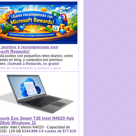
 puntos y recompensas con
osoft Rewards!
lá puntos con pequeños retos diarios, como
das en bing, y canjealos por premios
bles.
¡Sumate a Rewards, es gratis!
 link de recomendación y empezá a ganar
book Exo Smart T38 Intel N4020 4gb
28gb Windows 11
ador: Intel Celeron N4020 - Capacidad de
 SSD: 128 GB
$344.999 ó 6 cuotas de $77.619
/meli.la/2XQrXaL