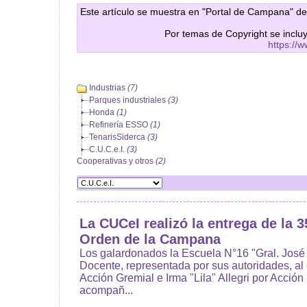
Este artículo se muestra en "Portal de Campana" de
Por temas de Copyright se inclu
https://
Industrias
(7)
Parques industriales
(3)
Honda
(1)
Refinería ESSO
(1)
TenarisSiderca
(3)
C.U.C.e.I.
(3)
Cooperativas y otros
(2)
La CUCeI realizó la entrega de la 3
Orden de la Campana
Los galardonados la Escuela N°16 "Gral. José
Docente, representada por sus autoridades, al c
Acción Gremial e Irma "Lila" Allegri por Acció
acompañ...