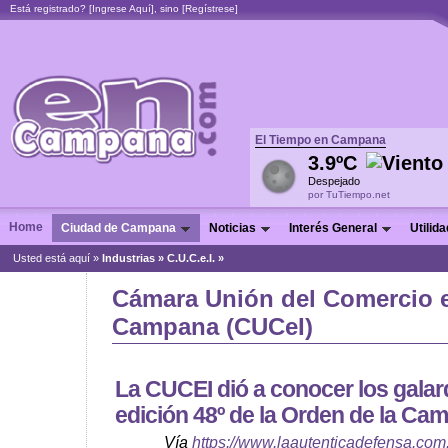
Está registrado? [
Ingrese Aquí
], sino [
Regístrese
]
El Tiempo en Campana
3.9ºC
Despejado
por TuTiempo.net
Home
Ciudad de Campana
Noticias
Interés General
Utilid
Usted está aquí »
Industrias
»
C.U.C.e.I. »
Cámara Unión del Comercio e
Campana (CUCeI)
La CUCEI dió a conocer los gala
edición 48º de la Orden de la Ca
Vía
https://www.laautenticadefensa.com