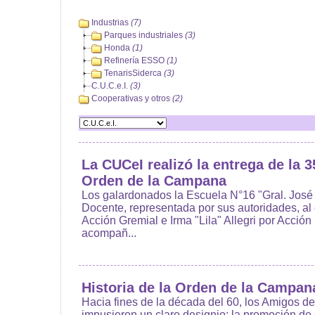
Industrias
(7)
Parques industriales
(3)
Honda
(1)
Refinería ESSO
(1)
TenarisSiderca
(3)
C.U.C.e.I.
(3)
Cooperativas y otros
(2)
La CUCeI realizó la entrega de la 3
Orden de la Campana
Los galardonados la Escuela N°16 "Gral. José
Docente, representada por sus autoridades, al c
Acción Gremial e Irma "Lila" Allegri por Acció
acompañ...
Historia de la Orden de la Campan
Hacia fines de la década del 60, los Amigos de
impusieron un claro designio: la promoción d