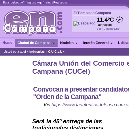
Está registrado? [
Ingrese Aquí
], sino [
Regístrese
]
El Tiempo en Campana
11.4ºC
Despejado
por TuTiempo.net
Home
Ciudad de Campana
Noticias
Interés General
Utilid
Usted está aquí »
Industrias
»
C.U.C.e.I. »
Cámara Unión del Comercio e
Campana (CUCeI)
Convocan a presentar candidatos
"Orden de la Campana"
Vía
https://www.laautenticadefensa.com.a
Será la 45º entrega de las
tradicionales distinciones