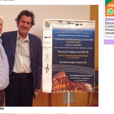
Atmo
Desag
Camion
Respon
indust
WhatsA
iaz