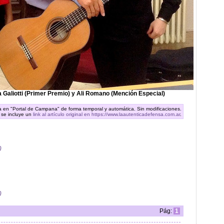
na Galiotti (Primer Premio) y Ali Romano (Mención Especial)
ra en "Portal de Campana" de forma temporal y automática. Sin modificaciones.
 se incluye un
link al artículo original en https://www.laautenticadefensa.com.ar
.
)
)
Pág:
1