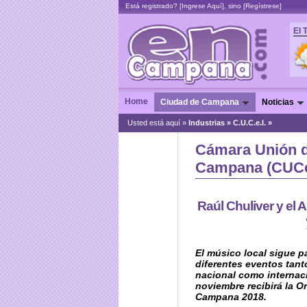
Está registrado? [
Ingrese Aquí
], sino [
Regístrese
]
El 
Home
Ciudad de Campana
Noticias
Usted está aquí »
Industrias
»
C.U.C.e.I. »
Cámara Unión d
Campana (CUCe
Raúl Chuliver y el A
El músico local sigue p
diferentes eventos tanto
nacional como internaci
noviembre recibirá la O
Campana 2018.