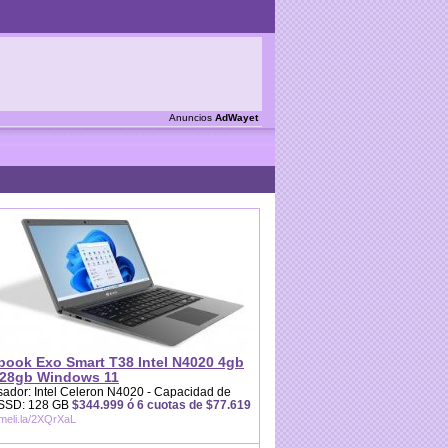
Anuncios
AdWayet
book Exo Smart T38 Intel N4020 4gb
28gb Windows 11
ador: Intel Celeron N4020 - Capacidad de
 SSD: 128 GB
$344.999 ó 6 cuotas de $77.619
/meli.la/2XQrXaL