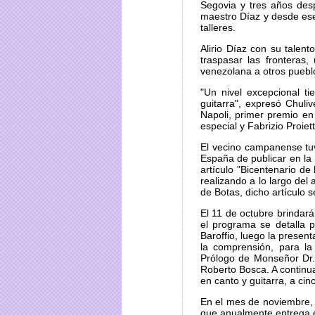
Segovia y tres años des
maestro Díaz y desde es
talleres.
Alirio Díaz con su talent
traspasar las fronteras,
venezolana a otros puebl
"Un nivel excepcional ti
guitarra", expresó Chulive
Napoli, primer premio en
especial y Fabrizio Proiet
El vecino campanense tu
España de publicar en la
artículo "Bicentenario d
realizando a lo largo del
de Botas, dicho artículo s
El 11 de octubre brindar
el programa se detalla 
Baroffio, luego la present
la comprensión, para l
Prólogo de Monseñor Dr.
Roberto Bosca. A continu
en canto y guitarra, a cin
En el mes de noviembre, 
que anualmente entrega 