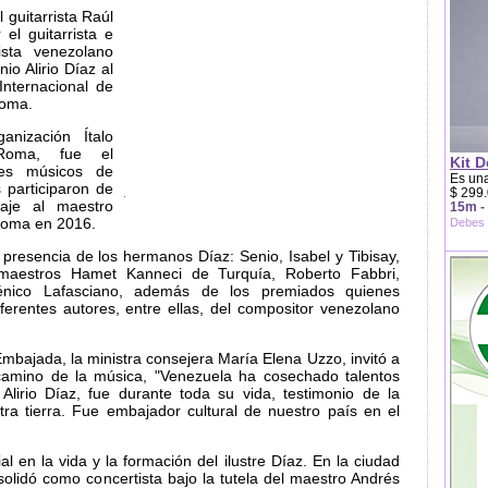
 guitarrista Raúl
 el guitarrista e
ista venezolano
nio Alirio Díaz al
Internacional de
Roma.
anización Ítalo
 Roma, fue el
Kit D
nes músicos de
Es una
 participaron de
$ 299.
naje al maestro
15m -
Roma en 2016.
Debes 
 presencia de los hermanos Díaz: Senio, Isabel y Tibisay,
s maestros Hamet Kanneci de Turquía, Roberto Fabbri,
énico Lafasciano, además de los premiados quienes
iferentes autores, entre ellas, del compositor venezolano
mbajada, la ministra consejera María Elena Uzzo, invitó a
 camino de la música, "Venezuela ha cosechado talentos
Alirio Díaz, fue durante toda su vida, testimonio de la
stra tierra. Fue embajador cultural de nuestro país en el
al en la vida y la formación del ilustre Díaz. En la ciudad
olidó como concertista bajo la tutela del maestro Andrés