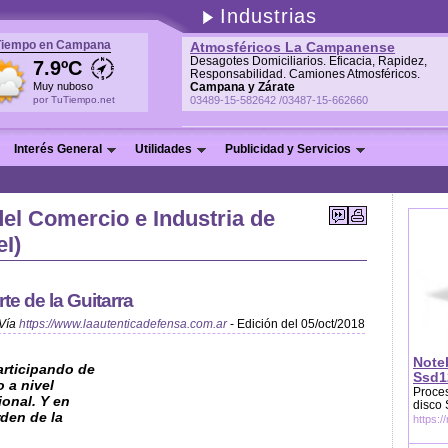
Industrias
Tiempo en Campana
Atmosféricos La Campanense
Desagotes Domiciliarios. Eficacia, Rapidez,
7.9ºC
Responsabilidad. Camiones Atmosféricos.
Muy nuboso
Campana y Zárate
por TuTiempo.net
03489-15-582642 /03487-15-662660
Interés General
Utilidades
Publicidad y Servicios
el Comercio e Industria de
I)
rte de la Guitarra
Vía
https://www.laautenticadefensa.com.ar
- Edición del 05/oct/2018
Note
articipando de
Ssd1
 a nivel
Proces
onal. Y en
disco
rden de la
https:/