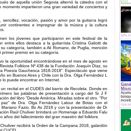
pués de aquella unión Segovia alternó la cátedra con el
e momento impartieron una gran variedad de conciertos y
o, sencillez, vocación, pasión y amor por la guitarra logró
 unir continentes e impregnar de la música y la cultura
os.
43% OF
enen los jóvenes que participaron en este festival de la
r entre ellos destaca a la guitarrista Cristina Galiotti de
 su categoría, también a Ali Romano, de Puglia, mención
ti primer premio en su categoría.
vo la oportunidad encontrándose en el mes de agosto en
 Revista Folklore Nº 438 de la Fundación Joaquín Díaz, su
e la Poesía Gauchesca 1818-2018". Espectáculo que viene
 año en Buenos Aires y Chile con la Dra. Olga Fernández L
e lo puede encontrar en Internet.
Ganá
Micr
á un recital en el CUDES del barrio de Recoleta. Donde en
Acumu
primero las palabras de presentación a cargo del Sr J F
búsque
ación del libro "Desde América. Miradas sobre el otro. "Por
increí
a paz" de Dra. Olga Fernández Latour de Botas con el
Usá mi
 Mariano Fazio. Bs As 2018 y con la presentación de Dr
ación Raúl Chuliver brindará un Homenaje a Eduardo Falu
co años del fallecimiento del gran maestro del folklore.
Chuliver recibirá la Orden de la Campana 2018, galardón
el CUCEI.