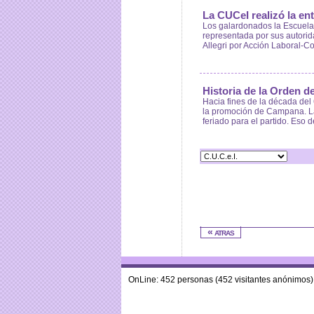
La CUCeI realizó la en
Los galardonados la Escuela 
representada por sus autorida
Allegri por Acción Laboral-C
Historia de la Orden 
Hacia fines de la década del 
la promoción de Campana. Las
feriado para el partido. Eso 
« atras
OnLine: 452 personas (452 visitantes anónimos)