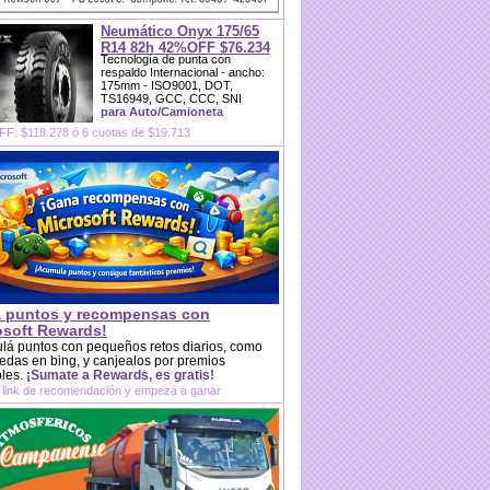
Neumático Onyx 175/65
R14 82h 42%OFF $76.234
Tecnología de punta con
respaldo Internacional - ancho:
175mm - ISO9001, DOT,
TS16949, GCC, CCC, SNI
para Auto/Camioneta
F: $118.278 ó 6 cuotas de $19.713
 puntos y recompensas con
osoft Rewards!
lá puntos con pequeños retos diarios, como
das en bing, y canjealos por premios
bles.
¡Sumate a Rewards, es gratis!
 link de recomendación y empezá a ganar