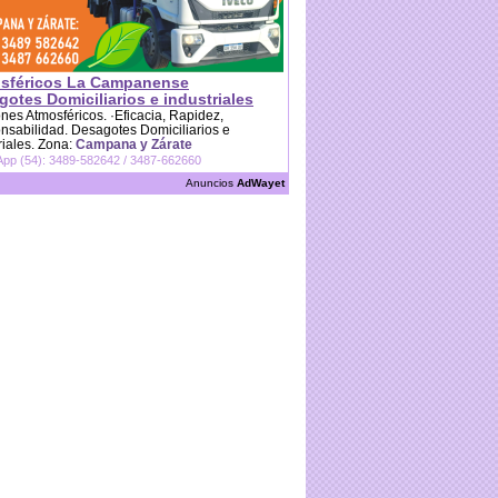
sféricos La Campanense
otes Domiciliarios e industriales
es Atmosféricos. ·Eficacia, Rapidez,
sabilidad. Desagotes Domiciliarios e
riales. Zona:
Campana y Zárate
pp (54): 3489-582642 / 3487-662660
Anuncios
AdWayet