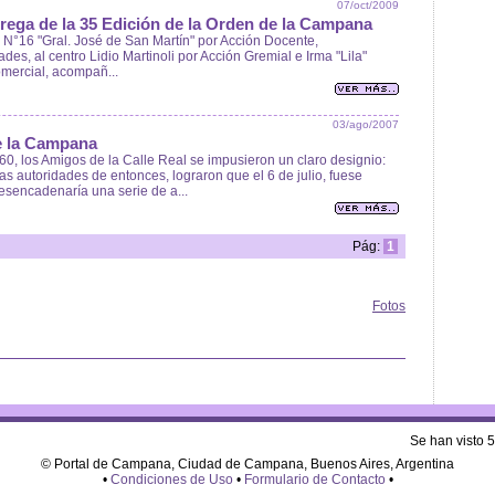
07/oct/2009
trega de la 35 Edición de la Orden de la Campana
N°16 "Gral. José de San Martín" por Acción Docente,
des, al centro Lidio Martinoli por Acción Gremial e Irma "Lila"
omercial, acompañ...
03/ago/2007
de la Campana
60, los Amigos de la Calle Real se impusieron un claro designio:
 autoridades de entonces, lograron que el 6 de julio, fuese
desencadenaría una serie de a...
Pág:
1
Fotos
Se han visto 
© Portal de Campana, Ciudad de Campana, Buenos Aires, Argentina
•
Condiciones de Uso
•
Formulario de Contacto
•