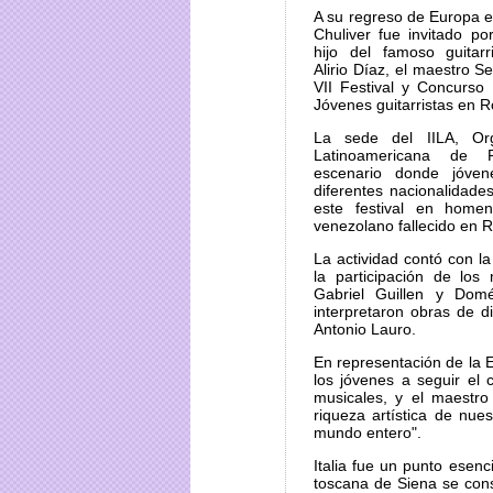
A su regreso de Europa el
Chuliver fue invitado por
hijo del famoso guitarr
Alirio Díaz, el maestro Se
VII Festival y Concurso 
Jóvenes guitarristas en 
La sede del IILA, Org
Latinoamericana de
escenario donde jóve
diferentes nacionalidades
este festival en home
venezolano fallecido en 
La actividad contó con la
la participación de lo
Gabriel Guillen y Dom
interpretaron obras de d
Antonio Lauro.
En representación de la E
los jóvenes a seguir el
musicales, y el maestro 
riqueza artística de nue
mundo entero".
Italia fue un punto esenci
toscana de Siena se cons