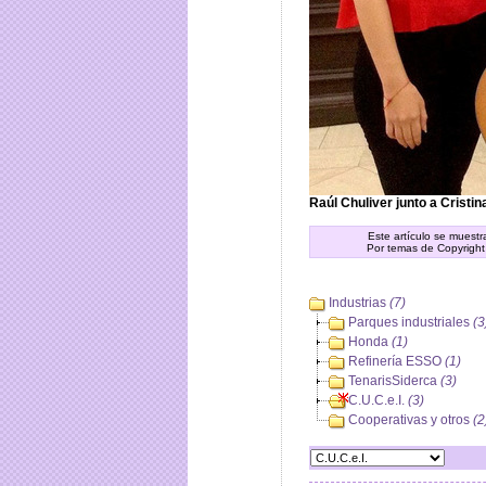
Raúl Chuliver junto a Cristi
Este artículo se muest
Por temas de Copyright
Industrias
(7)
Parques industriales
(3
Honda
(1)
Refinería ESSO
(1)
TenarisSiderca
(3)
C.U.C.e.I.
(3)
Cooperativas y otros
(2