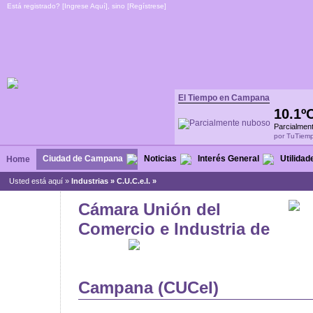
Está registrado? [
Ingrese Aquí
], sino [
Regístrese
]
El Tiempo en Campana
10.1º
Parcialmen
por TuTiem
Ciudad de Campana
Noticias
Interés General
Utilidad
Home
Usted está aquí »
Industrias
»
C.U.C.e.I. »
Cámara Unión del
Comercio e Industria de
Campana (CUCeI)