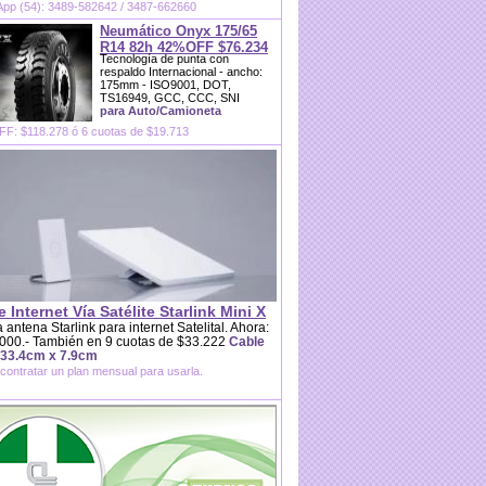
pp (54): 3489-582642 / 3487-662660
Neumático Onyx 175/65
R14 82h 42%OFF $76.234
Tecnología de punta con
respaldo Internacional - ancho:
175mm - ISO9001, DOT,
TS16949, GCC, CCC, SNI
para Auto/Camioneta
F: $118.278 ó 6 cuotas de $19.713
e Internet Vía Satélite Starlink Mini X
 antena Starlink para internet Satelital. Ahora:
000.- También en 9 cuotas de $33.222
Cable
 33.4cm x 7.9cm
contratar un plan mensual para usarla.