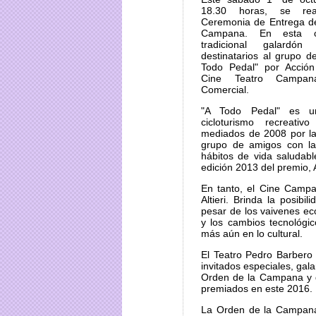
18.30 horas, se rea
Ceremonia de Entrega de
Campana. En esta op
tradicional galardó
destinatarios al grupo de
Todo Pedal" por Acción
Cine Teatro Campan
Comercial.
"A Todo Pedal" es u
cicloturismo recreati
mediados de 2008 por la 
grupo de amigos con la 
hábitos de vida saludabl
edición 2013 del premio,
En tanto, el Cine Campa
Altieri. Brinda la posib
pesar de los vaivenes ec
y los cambios tecnológic
más aún en lo cultural.
El Teatro Pedro Barbero 
invitados especiales, ga
Orden de la Campana y d
premiados en este 2016.
La Orden de la Campana 