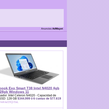
Anuncios
AdWayet
book Exo Smart T38 Intel N4020 4gb
28gb Windows 11
ador: Intel Celeron N4020 - Capacidad de
 SSD: 128 GB
$344.999 ó 6 cuotas de $77.619
/meli.la/2XQrXaL