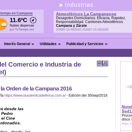
Industrias
Tiempo en Campana
Atmosféricos La Campanense
Desagotes Domiciliarios. Eficacia, Rapidez,
11.6ºC
Responsabilidad. Camiones Atmosféricos.
Nubes dispersas
Campana y Zárate
por TuTiempo.net
03489-15-582642 /03487-15-662660
Interés General
Utilidades
Publicidad y Servicios
el Comercio e Industria de
I)
 la Orden de la Campana 2016
Vía
https://www.laautenticadefensa.com.ar
- Edición del 30/sep/2016
Note
rá desde las
Ssd1
o Pedro
Proces
 el Cine
disco
ardonados.
https:/
ubre, desde las