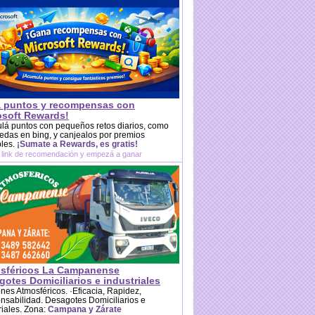
 puntos y recompensas con
osoft Rewards!
lá puntos con pequeños retos diarios, como
das en bing, y canjealos por premios
bles.
¡Sumate a Rewards, es gratis!
 link de recomendación y empezá a ganar
sféricos La Campanense
otes Domiciliarios e industriales
es Atmosféricos. ·Eficacia, Rapidez,
sabilidad. Desagotes Domiciliarios e
riales. Zona:
Campana y Zárate