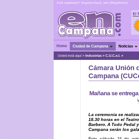
Está registrado? [
Ingrese Aquí
], sino [
Regístrese
]
El 
Home
Ciudad de Campana
Noticias
Usted está aquí »
Industrias
»
C.U.C.e.I. »
Cámara Unión d
Campana (CUCe
Mañana se entrega
La ceremonia se realiza
18.30 horas en el Teatr
Barbero. A Todo Pedal y
Campana serán los gal
Este sábado 1º de oct