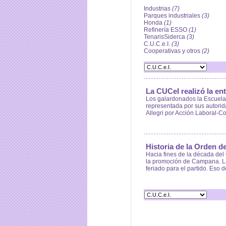
Industrias
(7)
Parques industriales
(3)
Honda
(1)
Refinería ESSO
(1)
TenarisSiderca
(3)
C.U.C.e.I.
(3)
Cooperativas y otros
(2)
La CUCeI realizó la en
Los galardonados la Escuela 
representada por sus autorida
Allegri por Acción Laboral-C
Historia de la Orden 
Hacia fines de la década del 
la promoción de Campana. Las
feriado para el partido. Eso 