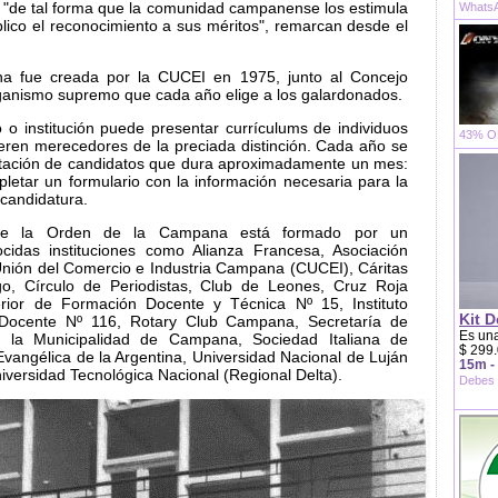
, "de tal forma que la comunidad campanense los estimula
WhatsA
blico el reconocimiento a sus méritos", remarcan desde el
 fue creada por la CUCEI en 1975, junto al Concejo
rganismo supremo que cada año elige a los galardonados.
 o institución puede presentar currículums de individuos
43% OF
eren merecedores de la preciada distinción. Cada año se
entación de candidatos que dura aproximadamente un mes:
pletar un formulario con la información necesaria para la
 candidatura.
 de la Orden de la Campana está formado por un
cidas instituciones como Alianza Francesa, Asociación
Unión del Comercio e Industria Campana (CUCEI), Cáritas
go, Círculo de Periodistas, Club de Leones, Cruz Roja
perior de Formación Docente y Técnica Nº 15, Instituto
Kit D
Docente Nº 116, Rotary Club Campana, Secretaría de
Es una
 la Municipalidad de Campana, Sociedad Italiana de
$ 299.
vangélica de la Argentina, Universidad Nacional de Luján
15m -
versidad Tecnológica Nacional (Regional Delta).
Debes 