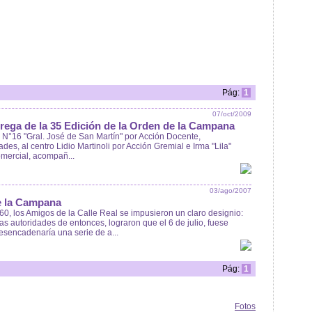
Pág:
1
07/oct/2009
trega de la 35 Edición de la Orden de la Campana
N°16 "Gral. José de San Martín" por Acción Docente,
des, al centro Lidio Martinoli por Acción Gremial e Irma "Lila"
omercial, acompañ...
03/ago/2007
de la Campana
60, los Amigos de la Calle Real se impusieron un claro designio:
 autoridades de entonces, lograron que el 6 de julio, fuese
desencadenaría una serie de a...
Pág:
1
Fotos