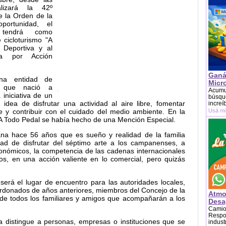
lizará la 42º
 la Orden de la
ortunidad, el
n tendrá como
 cicloturismo "A
 Deportiva y al
a por Acción
Ganá
na entidad de
Micr
vo que nació a
Acumu
iniciativa de un
búsque
idea de disfrutar una actividad al aire libre, fomentar
increí
e y contribuir con el cuidado del medio ambiente. En la
Usá mi
 A Todo Pedal se había hecho de una Mención Especial.
na hace 56 años que es sueño y realidad de la familia
ilidad de disfrutar del séptimo arte a los campanenses, a
onómicos, la competencia de las cadenas internacionales
os, en una acción valiente en lo comercial, pero quizás
será el lugar de encuentro para las autoridades locales,
lardonados de años anteriores, miembros del Concejo de la
Atmo
e todos los familiares y amigos que acompañarán a los
Desag
Camion
Respon
distingue a personas, empresas o instituciones que se
indust