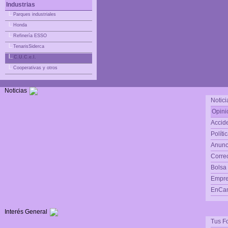
Industrias
|_
Parques industriales
|_
Honda
|_
Refinería ESSO
|_
TenarisSiderca
|_
C.U.C.e.I.
|_
Cooperativas y otros
Noticias
Notici
Opini
Accide
Políti
Anunc
Corre
Bolsa
Empre
EnCam
Interés General
Tus F