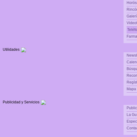
Horós
Rincón
Galerí
Video
Teléf
Farma
Utilidades
Newsl
Calen
Búsqu
Reco
Regís
Mapa d
Publicidad y Servicios
Publi
La Gu
Espec
Conta