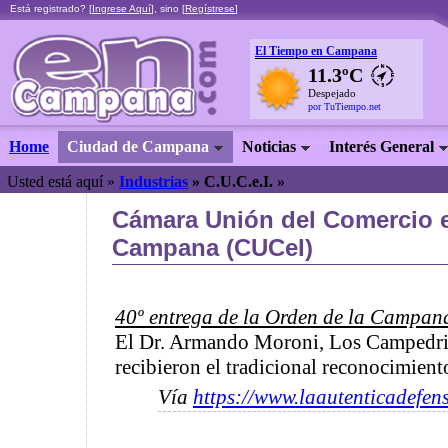
Está registrado? [
Ingrese Aquí
], sino [
Regístrese
]
El Tiempo en Campana
11.3ºC
Despejado
por TuTiempo.net
Home
Ciudad de Campana
Noticias
Interés General
Usted está aquí »
Industrias
»
C.U.C.e.I. »
Cámara Unión del Comercio e
Campana (CUCeI)
40º entrega de la Orden de la Campan
El Dr. Armando Moroni, Los Campedri
recibieron el tradicional reconocimien
Vía
https://www.laautenticadefen