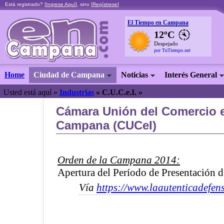
Está registrado? [
Ingrese Aquí
], sino [
Regístrese
]
El Tiempo en Campana
12ºC
Despejado
por TuTiempo.net
Home
Ciudad de Campana
Noticias
Interés General
Usted está aquí »
Industrias
»
C.U.C.e.I. »
Cámara Unión del Comercio e
Campana (CUCeI)
Orden de la Campana 2014:
Apertura del Período de Presentación d
Vía
https://www.laautenticadefen