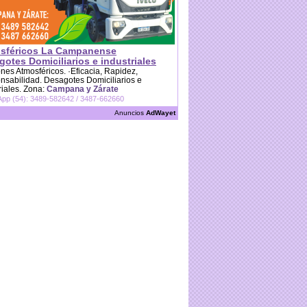
sféricos La Campanense
otes Domiciliarios e industriales
es Atmosféricos. ·Eficacia, Rapidez,
sabilidad. Desagotes Domiciliarios e
riales. Zona:
Campana y Zárate
pp (54): 3489-582642 / 3487-662660
Anuncios
AdWayet