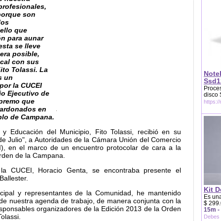
profesionales,
 porque son
los
ello que
n para aunar
esta se lleve
era posible,
ocal con sus
ito Tolassi. La
Note
s un
Ssd1
por la CUCEI
Proces
jo Ejecutivo de
disco
upremo que
https:/
alardonados en
blo de Campana.
 y Educación del Municipio, Fito Tolassi, recibió en su
 de Julio", a Autoridades de la Cámara Unión del Comercio
I), en el marco de un encuentro protocolar de cara a la
Orden de la Campana.
 la CUCEI, Horacio Genta, se encontraba presente el
Ballester.
Kit D
cipal y representantes de la Comunidad, he mantenido
Es una
de nuestra agenda de trabajo, de manera conjunta con la
$ 299.
sponsables organizadores de la Edición 2013 de la Orden
15m -
olassi.
Debes 