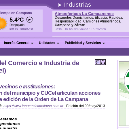
Industrias
Tiempo en Campana
Atmosféricos La Campanense
Desagotes Domiciliarios. Eficacia, Rapidez,
5.4ºC
Responsabilidad. Camiones Atmosféricos.
Despejado
Campana y Zárate
por TuTiempo.net
03489-15-582642 /03487-15-662660
Interés General
Utilidades
Publicidad y Servicios
el Comercio e Industria de
I)
ecinos e Instituciones:
n del municipio y CUCeI articulan acciones
a edición de la Orden de La Campana
ía
https://www.laautenticadefensa.com.ar
- Edición del 09/may/2013
 estamos
xpresiones
de nuestra