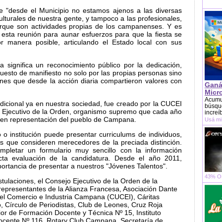
e "desde el Municipio no estamos ajenos a las diversas
culturales de nuestra gente, y tampoco a las profesionales,
porque son actividades propias de los campanenses. Y es
esta reunión para aunar esfuerzos para que la fiesta se
or manera posible, articulando el Estado local con sus
significa un reconocimiento público por la dedicación,
puesto de manifiesto no solo por las propias personas sino
iones que desde la acción diaria compartieron valores con
Ganá
Micr
Acumu
adicional ya en nuestra sociedad, fue creado por la CUCEI
búsque
o Ejecutivo de la Orden, organismo supremo que cada año
increí
, en representación del pueblo de Campana.
Usá mi
 o institución puede presentar curriculums de individuos,
es que consideren merecedores de la preciada distinción.
ompletar un formulario muy sencillo con la información
cta evaluación de la candidatura. Desde el año 2011,
ortancia de presentar a nuestros "Jóvenes Talentos".
43% OF
stulaciones, el Consejo Ejecutivo de la Orden de la
epresentantes de la Alianza Francesa, Asociación Dante
del Comercio e Industria Campana (CUCEI), Cáritas
, Círculo de Periodistas, Club de Leones, Cruz Roja
rior de Formación Docente y Técnica Nº 15, Instituto
ocente Nº 116, Rotary Club Campana, Secretaría de