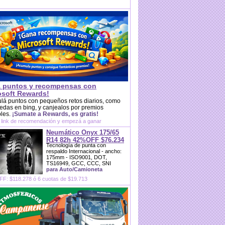
 puntos y recompensas con
osoft Rewards!
lá puntos con pequeños retos diarios, como
das en bing, y canjealos por premios
bles.
¡Sumate a Rewards, es gratis!
 link de recomendación y empezá a ganar
Neumático Onyx 175/65
R14 82h 42%OFF $76.234
Tecnología de punta con
respaldo Internacional - ancho:
175mm - ISO9001, DOT,
TS16949, GCC, CCC, SNI
para Auto/Camioneta
F: $118.278 ó 6 cuotas de $19.713