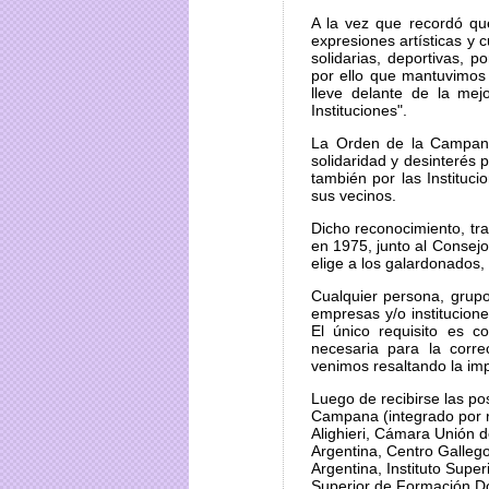
A la vez que recordó qu
expresiones artísticas y 
solidarias, deportivas, 
por ello que mantuvimos 
lleve delante de la mej
Instituciones".
La Orden de la Campana 
solidaridad y desinterés 
también por las Instituc
sus vecinos.
Dicho reconocimiento, tr
en 1975, junto al Consej
elige a los galardonados
Cualquier persona, grupo
empresas y/o institucion
El único requisito es c
necesaria para la corre
venimos resaltando la imp
Luego de recibirse las po
Campana (integrado por r
Alighieri, Cámara Unión 
Argentina, Centro Gallego
Argentina, Instituto Supe
Superior de Formación D