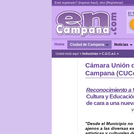
Está registrado? [
Ingrese Aquí
], sino [
Regístrese
]
El 
Home
Ciudad de Campana
Noticias
Usted está aquí »
Industrias
»
C.U.C.e.I. »
Cámara Unión d
Campana (CUCe
Reconocimiento a V
Cultura y Educació
de cara a una nuev
V
"Desde el Municipio no
ajenos a las diversas e
artísticas y culturales 