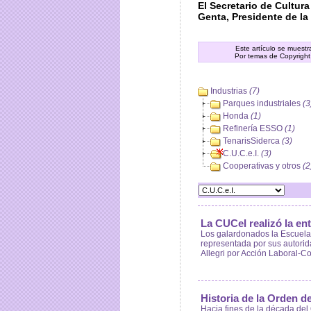
El Secretario de Cultur
Genta, Presidente de la 
Este artículo se muest
Por temas de Copyright
Industrias
(7)
Parques industriales
(3
Honda
(1)
Refinería ESSO
(1)
TenarisSiderca
(3)
C.U.C.e.I.
(3)
Cooperativas y otros
(2
La CUCeI realizó la en
Los galardonados la Escuela 
representada por sus autorida
Allegri por Acción Laboral-C
Historia de la Orden 
Hacia fines de la década del 