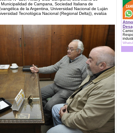
a Municipalidad de Campana, Sociedad Italiana de
vangélica de la Argentina, Universidad Nacional de Luján
versidad Tecnológica Nacional (Regional Delta)), evalúa
Atmo
Desag
Camion
Respon
indust
WhatsA