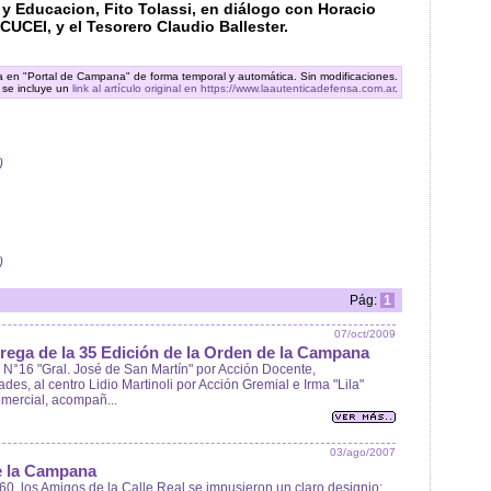
a y Educacion, Fito Tolassi, en diálogo con Horacio
CUCEI, y el Tesorero Claudio Ballester.
ra en "Portal de Campana" de forma temporal y automática. Sin modificaciones.
 se incluye un
link al artículo original en https://www.laautenticadefensa.com.ar
.
)
)
Pág:
1
07/oct/2009
trega de la 35 Edición de la Orden de la Campana
N°16 "Gral. José de San Martín" por Acción Docente,
des, al centro Lidio Martinoli por Acción Gremial e Irma "Lila"
omercial, acompañ...
03/ago/2007
de la Campana
60, los Amigos de la Calle Real se impusieron un claro designio: