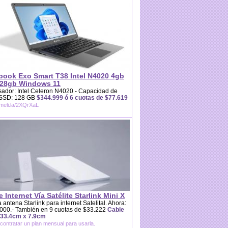
book Exo Smart T38 Intel N4020 4gb
28gb Windows 11
ador: Intel Celeron N4020 - Capacidad de
 SSD: 128 GB
$344.999 ó 6 cuotas de $77.619
/meli.la/2XQrXaL
e Internet Vía Satélite Starlink Mini X
 antena Starlink para internet Satelital. Ahora:
000.- También en 9 cuotas de $33.222
Cable
 33.4cm x 7.9cm
contratar un plan mensual para usarla.