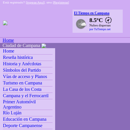
Está registrado? [
Ingrese Aquí
], sino [
Regístrese
]
El Tiempo en Campana
8.5ºC
Nubes dispersas
por TuTiempo.net
Home
Ciudad de Campana
Home
Reseña histórica
Historia y Anécdotas
Símbolos del Partido
Vías de acceso y Planos
Turismo en Campana
La Casa de los Costa
Campana y el Ferrocarril
Primer Automóvil
Argentino
Río Luján
Educación en Campana
Deporte Campanense