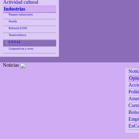
Actividad cultural
Industrias
Parques industriales
|_
Honda
|_
Refinería ESSO
|_
TenarisSiderca
|_
C.U.C.e.I.
|_
Cooperativas y otros
|_
Noticias
Notic
Opin
Accid
Polít
Anun
Corre
Bolsa
Empr
EnCa