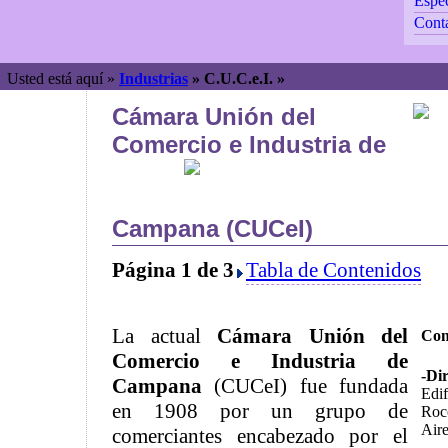
Espec
Cont
Usted está aquí »
Industrias
»
C.U.C.e.I. »
Cámara Unión del
Comercio e Industria de
Campana (CUCeI)
Página 1 de 3
Tabla de Contenidos
La actual
Cámara Unión del
Con
Comercio e Industria de
-Di
Campana
(CUCeI) fue fundada
Edif
en 1908 por un grupo de
Roc
Aire
comerciantes encabezado por el