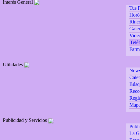
Interés General
Tus F
Horó
Rincó
Galer
Vide
Teléf
Farm
Utilidades
Newsl
Calen
Búsq
Reco
Regís
Mapa 
Publicidad y Servicios
Publ
La G