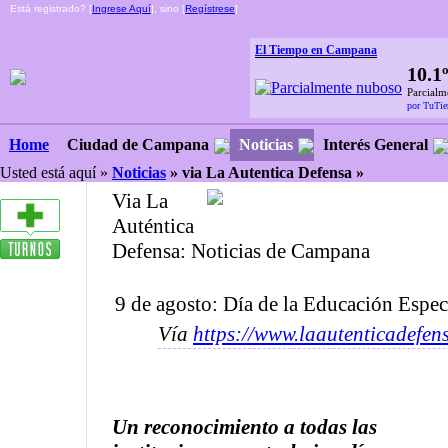
Está registrado? [
Ingrese Aquí
], sino [
Regístrese
]
El Tiempo en Campana
10.1
Parcialm
por TuTi
Ciudad de Campana
Noticias
Interés General
Home
Usted está aquí »
Noticias
»
via La Autentica Defensa »
Via La
Auténtica
Defensa: Noticias de Campana
9 de agosto: Día de la Educación Espec
Vía
https://www.laautenticadefen
Un reconocimiento a todas las