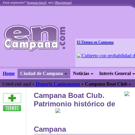
Está registrado? [
Ingrese Aquí
], sino [
Regístrese
]
El Tiempo en Campana
Home
Ciudad de Campana
Noticias
Interés General
Usted está aquí »
Deporte Campanense
»
Campana Boat Club »
Campana Boat Club.
Patrimonio histórico de
Campana