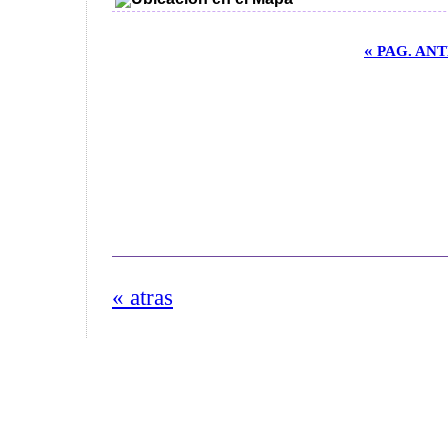
«
PAG. AN
« atras