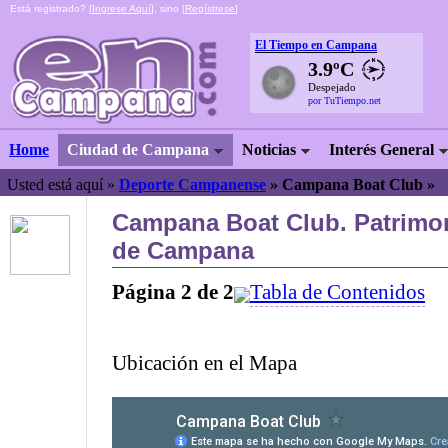
Está registrado? [
Ingrese Aquí
], sino [
Regístrese
]
El Tiempo en Campana
3.9ºC
Despejado
por TuTiempo.net
Home
Ciudad de Campana
Noticias
Interés General
Usted está aquí »
Deporte Campanense
»
Campana Boat Club »
Campana Boat Club. Patrimon
de Campana
Página 2 de 2
Tabla de Contenidos
Ubicación en el Mapa