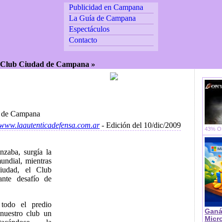
Publicidad en Campana
La Guía de Campana
Espectáculos
Contacto
Club Ciudad de Campana »
d de Campana
//www.laautenticadefensa.com.ar
- Edición del 10/dic/2009
43% OF
zaba, surgía la
undial, mientras
iudad, el Club
ante desafío de
 todo el predio
Ganá
 nuestro club un
Micr