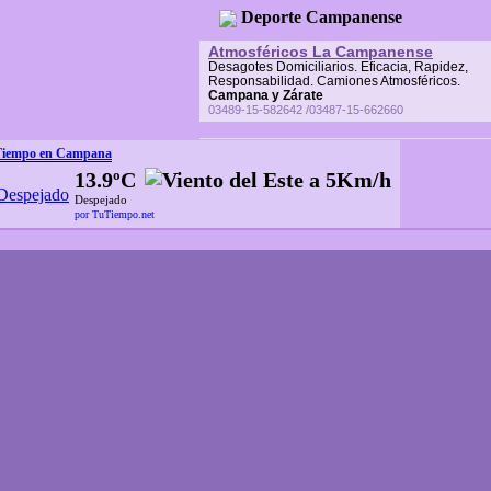
Deporte Campanense
Atmosféricos La Campanense
Desagotes Domiciliarios. Eficacia, Rapidez,
Responsabilidad. Camiones Atmosféricos.
Campana y Zárate
03489-15-582642 /03487-15-662660
Tiempo en Campana
13.9ºC
Despejado
por TuTiempo.net