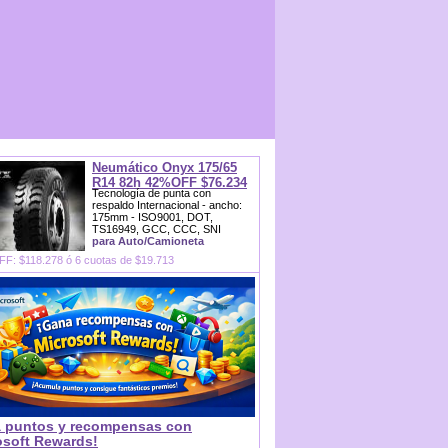
Neumático Onyx 175/65
R14 82h 42%OFF $76.234
Tecnología de punta con
respaldo Internacional - ancho:
175mm - ISO9001, DOT,
TS16949, GCC, CCC, SNI
para Auto/Camioneta
F: $118.278 ó 6 cuotas de $19.713
 puntos y recompensas con
osoft Rewards!