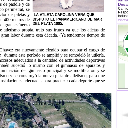
Atmo
s de paddle y de
Desag
Camion
co perimetral, se
Respon
ctor de piletas y
LA ATLETA CAROLINA VERA QUE
indust
os 400 metros de
DISPUTO EL PANAMERICANO DE MAR
WhatsA
DEL PLATA 1995.
te gran esfuerzo
e atletismo propia, trajo sus frutos ya que los atletas de
a gran labor durante esta década. (Ya tendremos tiempo de
Chávez era nuevamente elegido para ocupar el cargo de
ón, durante este período se amplió y se remodeló la utilería,
accesos adecuados a la cantidad de actividades deportivas
ambién sucedió lo mismo con el gimnasio de aparatos y
iluminación del gimnasio principal y se modificaron y se
mismo y se construyó la nueva pista de atletismo, para que
 instalaciones adecuadas para practicar cada deporte que se