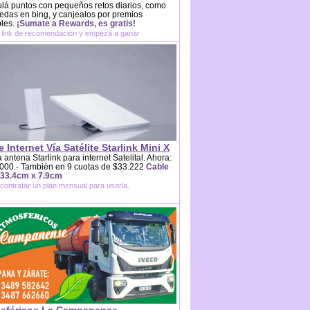
lá puntos con pequeños retos diarios, como
das en bing, y canjealos por premios
bles.
¡Sumate a Rewards, es gratis!
 link de recomendación y empezá a ganar
e Internet Vía Satélite Starlink Mini X
 antena Starlink para internet Satelital. Ahora:
000.- También en 9 cuotas de $33.222
Cable
 33.4cm x 7.9cm
contratar un plan mensual para usarla.