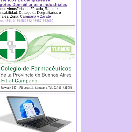
sféricos La Campanense
otes Domiciliarios e industriales
es Atmosféricos. ·Eficacia, Rapidez,
sabilidad. Desagotes Domiciliarios e
riales. Zona:
Campana y Zárate
pp (54): 3489-582642 / 3487-662660