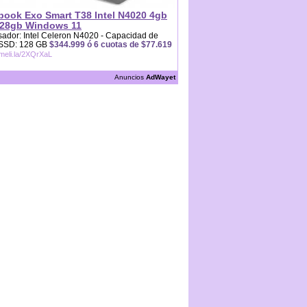
book Exo Smart T38 Intel N4020 4gb
28gb Windows 11
ador: Intel Celeron N4020 - Capacidad de
 SSD: 128 GB
$344.999 ó 6 cuotas de $77.619
/meli.la/2XQrXaL
Anuncios
AdWayet