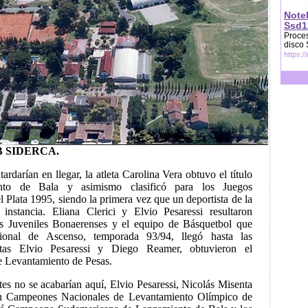
Note
Ssd1
Proces
disco
https:/
 SIDERCA.
ardarían en llegar, la atleta Carolina Vera obtuvo el título
nto de Bala y asimismo clasificó para los Juegos
Plata 1995, siendo la primera vez que un deportista de la
l instancia. Eliana Clerici y Elvio Pesaressi resultaron
s Juveniles Bonaerenses y el equipo de Básquetbol que
ional de Ascenso, temporada 93/94, llegó hasta las
stas Elvio Pesaressi y Diego Reamer, obtuvieron el
 Levantamiento de Pesas.
tes no se acabarían aquí, Elvio Pesaressi, Nicolás Misenta
 Campeones Nacionales de Levantamiento Olímpico de