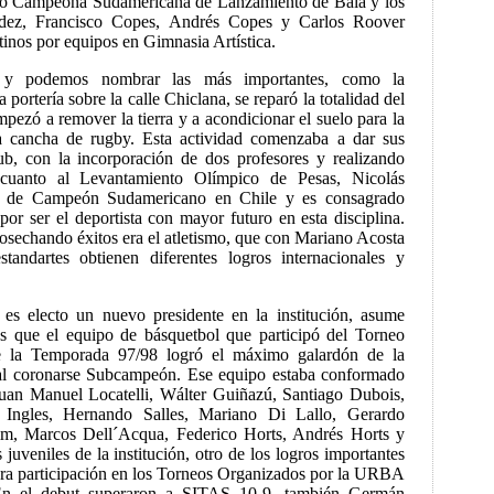
ultó Campeona Sudamericana de Lanzamiento de Bala y los
dez, Francisco Copes, Andrés Copes y Carlos Roover
nos por equipos en Gimnasia Artística.
n y podemos nombrar las más importantes, como la
portería sobre la calle Chiclana, se reparó la totalidad del
mpezó a remover la tierra y a acondicionar el suelo para la
ra cancha de rugby. Esta actividad comenzaba a dar sus
ub, con la incorporación de dos profesores y realizando
 cuanto al Levantamiento Olímpico de Pesas, Nicolás
ulo de Campeón Sudamericano en Chile y es consagrado
or ser el deportista con mayor futuro en esta disciplina.
osechando éxitos era el atletismo, que con Mariano Acosta
andartes obtienen diferentes logros internacionales y
 es electo un nuevo presidente en la institución, asume
as que el equipo de básquetbol que participó del Torneo
 la Temporada 97/98 logró el máximo galardón de la
, al coronarse Subcampeón. Ese equipo estaba conformado
Juan Manuel Locatelli, Wálter Guiñazú, Santiago Dubois,
 Ingles, Hernando Salles, Mariano Di Lallo, Gerardo
m, Marcos Dell´Acqua, Federico Horts, Andrés Horts y
juveniles de la institución, otro de los logros importantes
mera participación en los Torneos Organizados por la URBA
En el debut superaron a SITAS 10-9, también Germán