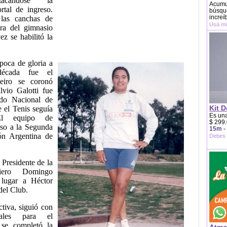
stacándose la
Acumu
rtal de ingreso.
búsque
increí
 las canchas de
Usá mi
ra del gimnasio
ez se habilitó la
poca de gloria a
década fue el
eiro se coronó
vio Galotti fue
ado Nacional de
Kit D
 el Tenis seguía
Es una
 El equipo de
$ 299.
nso a la Segunda
15m -
ón Argentina de
Debes 
Presidente de la
niero Domingo
 lugar a Héctor
del Club.
tiva, siguió con
nales para el
 se completó la