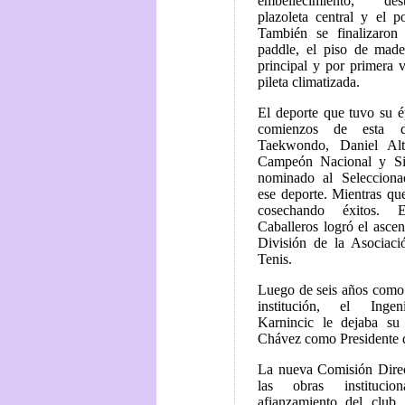
embellecimiento, de
plazoleta central y el po
También se finalizaron
paddle, el piso de made
principal y por primera v
pileta climatizada.
El deporte que tuvo su é
comienzos de esta 
Taekwondo, Daniel Alt
Campeón Nacional y Sil
nominado al Seleccion
ese deporte. Mientras que
cosechando éxitos.
Caballeros logró el asce
División de la Asociaci
Tenis.
Luego de seis años como 
institución, el Inge
Karnincic le dejaba su
Chávez como Presidente 
La nueva Comisión Direc
las obras institucio
afianzamiento del club,