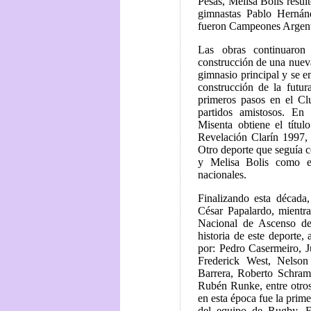
Pesas, Melisa Bolis res
gimnastas Pablo Hernán
fueron Campeones Argenti
Las obras continuaro
construcción de una nueva 
gimnasio principal y se e
construcción de la futu
primeros pasos en el Cl
partidos amistosos. En
Misenta obtiene el tít
Revelación Clarín 1997, p
Otro deporte que seguía c
y Melisa Bolis como est
nacionales.
Finalizando esta década,
César Papalardo, mientr
Nacional de Ascenso de
historia de este deporte
por: Pedro Casermeiro, 
Frederick West, Nelson
Barrera, Roberto Schram
Rubén Runke, entre otros 
en esta época fue la pri
del equipo de Rugby. 