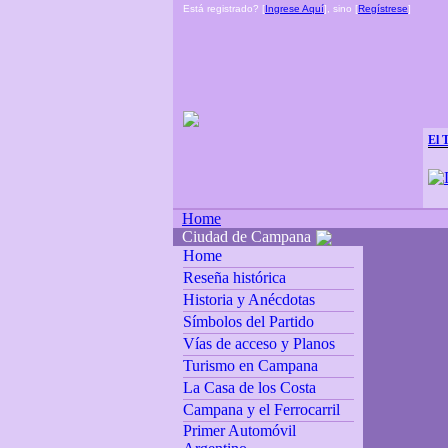
Está registrado? [
Ingrese Aquí
], sino [
Regístrese
]
El 
Home
Ciudad de Campana
Home
Reseña histórica
Historia y Anécdotas
Símbolos del Partido
Vías de acceso y Planos
Turismo en Campana
La Casa de los Costa
Campana y el Ferrocarril
Primer Automóvil