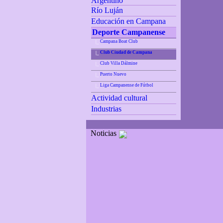
Argentino
Río Luján
Educación en Campana
Deporte Campanense
Campana Boat Club
|_
Club Ciudad de Campana
|_
Club Villa Dálmine
|_
Puerto Nuevo
|_
Liga Campanense de Fútbol
|_
Actividad cultural
Industrias
Noticias