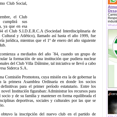
omo Club Social,
Atmo
Desag
Camion
embre, el Club
Respon
cumplirá sus
indust
WhatsA
a, ya que en esa
4 el Club S.I.D.E.R.C.A (Sociedad Interdisciplinaria de
 Cultural y Atlético), llamado así hasta el año 1999, fue
a jurídica, mientras que el 1º de enero del año siguiente
lub.
b comienza a mediados del año ´84, cuando un grupo de
mular la formación de una institución que pudiera nuclear
onales del Club Villa Dálmine, tal iniciativa se llevó a cabo
resa Siderca S.A.
una Comisión Promotora, cuya misión era la de gobernar la
sta la primera Asamblea Ordinaria en donde los socios
 definitivas para el primer período estatutario. Entre los
a novel Institución figuraban: Administrar los recursos para
l socio y de su familia y mantener en forma equilibrada el
isciplinas deportivas, sociales y culturales por las que se
io.
, obtuvo la inscripción del nuevo club en el partido de
43% OF