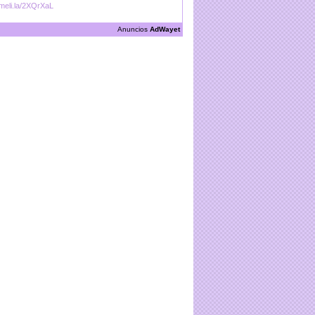
/meli.la/2XQrXaL
Anuncios
AdWayet