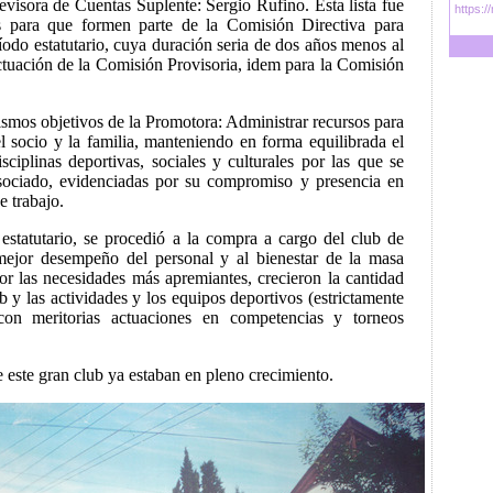
visora de Cuentas Suplente: Sergio Rufino. Esta lista fue
https:/
os para que formen parte de la Comisión Directiva para
íodo estatutario, cuya duración seria de dos años menos al
ctuación de la Comisión Provisoria, idem para la Comisión
ismos objetivos de la Promotora: Administrar recursos para
l socio y la familia, manteniendo en forma equilibrada el
isciplinas deportivas, sociales y culturales por las que se
asociado, evidenciadas por su compromiso y presencia en
 trabajo.
 estatutario, se procedió a la compra a cargo del club de
 mejor desempeño del personal y al bienestar de la masa
or las necesidades más apremiantes, crecieron la cantidad
ub y las actividades y los equipos deportivos (estrictamente
 con meritorias actuaciones en competencias y torneos
 este gran club ya estaban en pleno crecimiento.