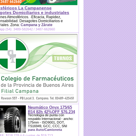
sféricos La Campanense
otes Domiciliarios e industriales
es Atmosféricos. ·Eficacia, Rapidez,
sabilidad. Desagotes Domiciliarios e
riales. Zona:
Campana y Zárate
pp (54): 3489-582642 / 3487-662660
Neumático Onyx 175/65
R14 82h 42%OFF $76.234
Tecnología de punta con
respaldo Internacional - ancho:
175mm - ISO9001, DOT,
TS16949, GCC, CCC, SNI
para Auto/Camioneta
F: $118.278 ó 6 cuotas de $19.713