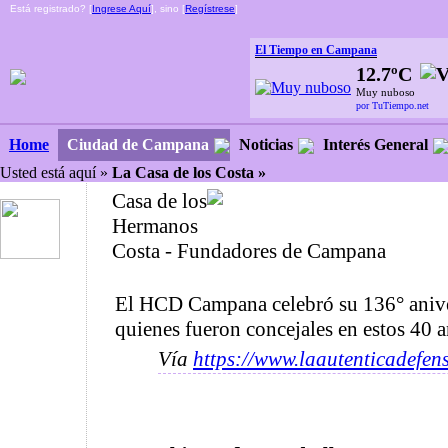
Está registrado? [
Ingrese Aquí
], sino [
Regístrese
]
El Tiempo en Campana
12.7ºC
Muy nuboso
por TuTiempo.net
Ciudad de Campana
Noticias
Interés General
Home
Usted está aquí »
La Casa de los Costa »
Casa de los
Hermanos
Costa - Fundadores de Campana
El HCD Campana celebró su 136° anive
quienes fueron concejales en estos 40 
Vía
https://www.laautenticadefen