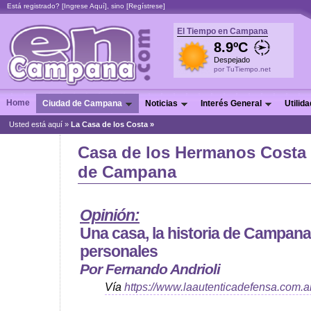
Está registrado? [
Ingrese Aquí
], sino [
Regístrese
]
El Tiempo en Campana
8.9ºC
Despejado
por TuTiempo.net
Home
Ciudad de Campana
Noticias
Interés General
Utilid
Usted está aquí »
La Casa de los Costa »
Casa de los Hermanos Costa
de Campana
Opinión:
Una casa, la historia de Campana
personales
Por Fernando Andrioli
Vía
https://www.laautenticadefensa.com.a